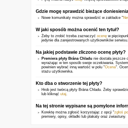
Gdzie mogę sprawdzić bieżące doniesienia
Nowe komunikaty można sprawdzić w zakładce "
Ne
W jaki sposób można ocenić ten tytuł?
Żeby to zrobić trzeba zaznaczyć
ocenę
w pięciopunk
jedynie dla zarejestrowanych użytkowników serwisu
Na jakiej podstawie zliczono ocenę płyty?
Premiera płyty Brána Chladu
nie dostała jeszcze 
wyrażając w ten sposób swoje oczekiwania. System
powinien wybrać inną wartość w polu "
Ocena
". Ocen
stażu użytkownika.
Kto dba o stworzenie tej płyty?
Hrob jest twórcą płyty Brána Chladu. Żeby sprawdzić 
lub kliknąć
utaj
.
Na tej stronie wypisane są pomylone infor
Korektę można zgłosić korzystając z opcji "
zgłoś p
premiery, opisy, okładki lub plakaty oraz zwiastuny.