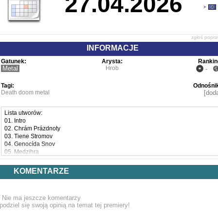
27.04.2026
zgłoś popr
INFORMACJE
Gatunek:
Arysta:
Rankin
Metal
Hrob
-
Tagi:
Odnośnik
Death doom metal
[doda
Lista utworów:
01. Intro
02. Chrám Prázdnoty
03. Tiene Stromov
04. Genocída Snov
05. Medzihra
06. Zotročený Oheň
07. Brána Chladu
KOMENTARZE
Nie ma jeszcze komentarzy
podziel się swoją opinią na temat tej premiery!