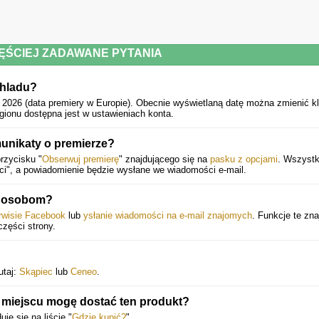
ĘŚCIEJ ZADAWANE PYTANIA
Chladu?
 2026 (data premiery w Europie).
Obecnie wyświetlaną datę można zmienić kl
gionu dostępna jest w ustawieniach konta.
unikaty o premierze?
rzycisku "
Obserwuj premierę
" znajdującego się na
pasku z opcjami
. Wszystk
ci", a powiadomienie będzie wysłane we wiadomości e-mail.
m osobom?
erwisie Facebook
lub
ysłanie wiadomości na e-mail znajomych
. Funkcje te zna
części strony.
utaj:
Skąpiec
lub
Ceneo
.
 miejscu mogę dostać ten produkt?
je się na liście "
Gdzie kupić?
".