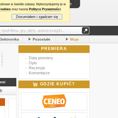
Logowanie
sobowe w świetle ustawy. Wykorzystujemy je w
Cookies
oraz naszej
Polityce Prywatności
.
Zrozumiałem i zgadzam się
Elektronika
Pozostałe
Moje
PREMIERA
Data premiery
Opis
Recenzje
Komentarze
etal
GDZIE KUPIĆ?