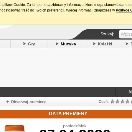
ie plików Cookie. Za ich pomocą zbieramy informacje, które mogą stanowić dane o
15. urodziny DataPremiery.pl
 dostosować treść do Twoich preferencji. Więcej informacji znajdziesz w
Polityce 
Szukaj:
y
Gry
Muzyka
Książki
M
Obserwuj premierę
Oceń:
DATA PREMIERY
poniedziałek