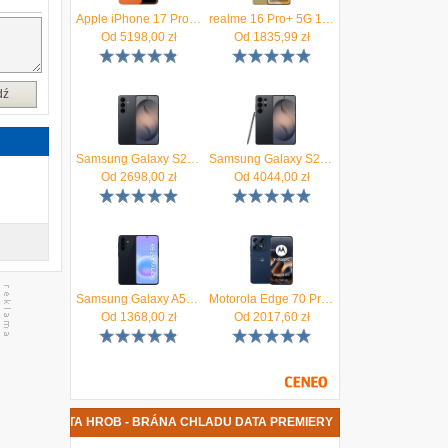
Apple iPhone 17 Pro 256GB Kosmiczny pomarańcz
realme 16 Pro+ 5G 12/512GB Złoty
Od
5198,00
zł
Od
1835,99
zł
dź
Samsung Galaxy S26 SM-S942 12/256GB Czarny
Samsung Galaxy S26 Ultra SM-S948 5G 12/256GB Czarny
Od
2698,00
zł
Od
4044,00
zł
Samsung Galaxy A57 5G 8/128GB Granatowy
Motorola Edge 70 Pro 8/256GB Granatowy
Od
1368,00
zł
Od
2017,60
zł
NOWA PŁYTA HROB - BRÁNA CHLADU DATA PREMIERY