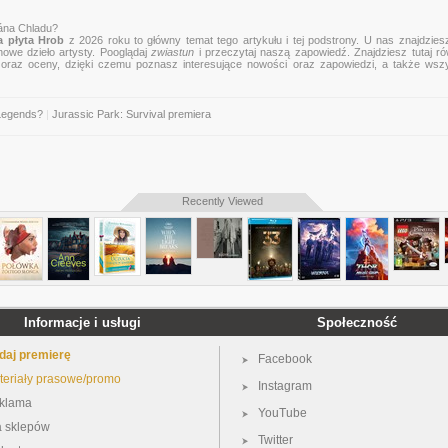
rána Chladu?
 płyta Hrob
z 2026 roku to główny temat tego artykułu i tej podstrony. U nas znajdziesz
nowe dzieło artysty. Pooglądaj
zwiastun
i przeczytaj naszą zapowiedź. Znajdziesz tutaj r
zje oraz oceny, dzięki czemu poznasz interesujące nowości oraz zapowiedzi, a także wsz
Legends?
|
Jurassic Park: Survival premiera
Recently Viewed
Informacje i usługi
Społeczność
daj premierę
Facebook
teriały prasowe/promo
Instagram
klama
YouTube
a sklepów
Twitter