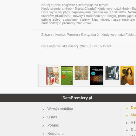
Na tej stronie znajdziesz informacje na temat:
Kiedy
premiera Hrob - Brána Chladu
? Kiedy wychodzi Hrob - B
Data wydania płyty zaplanowana została na 27.04.2026.
Nowa
utworów (tracklista), newsy i nadchodzące single, promujące 
galerię zdjęć, zwiastuny, trailery, klipy wideo, nasze recen
nadchodzące premiery 2026 roku.
Zobacz również:
Premiera Gorączka 2
|
Kiedy wychodzi Fable 
Data ostatniej aktualizacji:
2026-05-29 15:42:53
DataPremiery.pl
Do
Wersja mobilna
Ma
O nas
Re
Pomoc
Dl
Regulamin