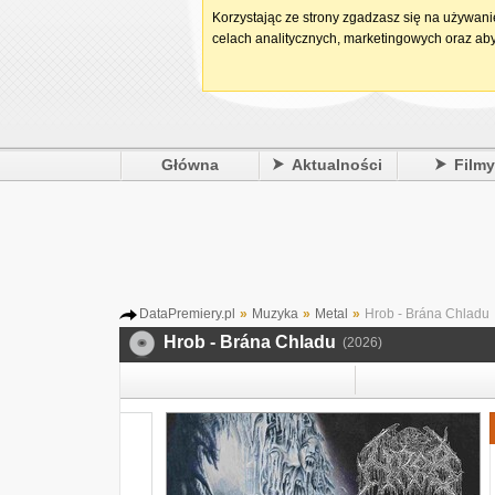
Korzystając ze strony zgadzasz się na używan
celach analitycznych, marketingowych oraz aby
Główna
Aktualności
Film
DataPremiery.pl
»
Muzyka
»
Metal
»
Hrob - Brána Chladu
Hrob - Brána Chladu
(2026)