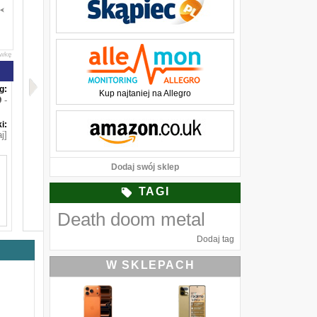
awkę
g:
Kup najtaniej na Allegro
-
i:
j]
Dodaj swój sklep
TAGI
Death doom metal
Dodaj tag
W SKLEPACH