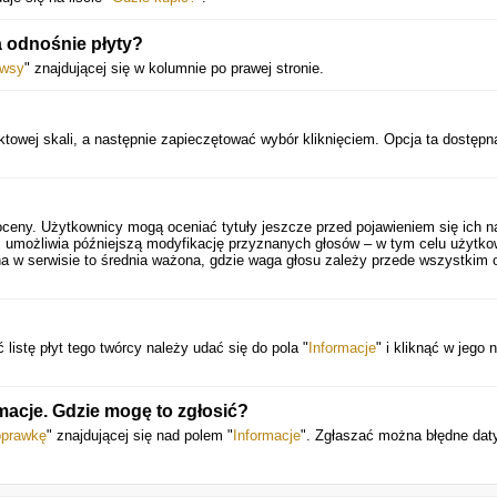
 odnośnie płyty?
wsy
" znajdującej się w kolumnie po prawej stronie.
towej skali, a następnie zapieczętować wybór kliknięciem. Opcja ta dostępna
.
oceny. Użytkownicy mogą oceniać tytuły jeszcze przed pojawieniem się ich n
 umożliwia późniejszą modyfikację przyznanych głosów – w tym celu użytko
a w serwisie to średnia ważona, gdzie waga głosu zależy przede wszystkim 
listę płyt tego twórcy należy udać się do pola "
Informacje
" i kliknąć w jego
macje. Gdzie mogę to zgłosić?
oprawkę
" znajdującej się nad polem "
Informacje
". Zgłaszać można błędne dat