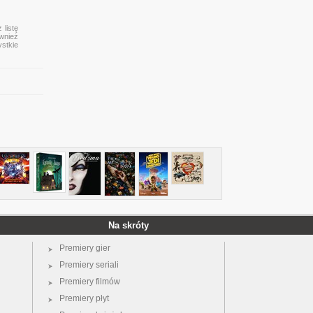
 listę
ównież
ystkie
Na skróty
Premiery gier
Premiery seriali
Premiery filmów
Premiery płyt