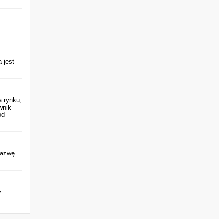
 jest
a rynku,
wnik
od
 nazwę
y