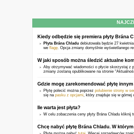
NAJCZ
Kiedy odbędzie się premiera płyty Brána 
Płyta Brána Chladu
debiutowała będzie 27 kwietnia
we
flagę
. Opcja zmiany domyślnie wyświetlanego re
W jaki sposób można śledzić aktualne kom
Aby otrzymywać wiadomości o płycie skorzystaj z p
zmiany zostaną opublikowane na stronie "Aktualnoś
Gdzie mogę zarekomendować płytę inny
Płytę polecić można poprzez
polubienie strony w s
się na
pasku z opcjami
, który znajduje się w górnej 
Ile warta jest płyta?
W celu zobaczenia ceny płyty Brána Chladu kliknij t
Chcę nabyć płytę Brána Chladu. W którym
Płytę można nabyć
tutaj
. Więcej sprzedawców znajdu