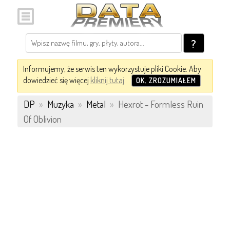
?
Informujemy, że serwis ten wykorzystuje pliki Cookie. Aby
dowiedzieć się więcej
kliknij tutaj
.
OK, ZROZUMIAŁEM
DP
»
Muzyka
»
Metal
»
Hexrot - Formless Ruin
Of Oblivion