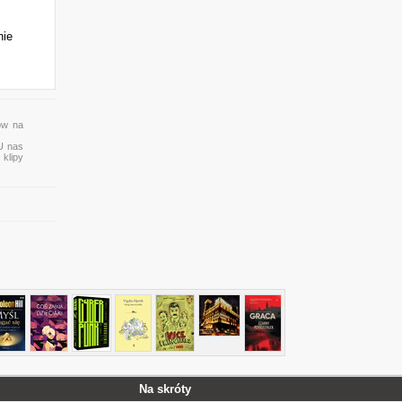
nie
ów na
 U nas
 klipy
Na skróty