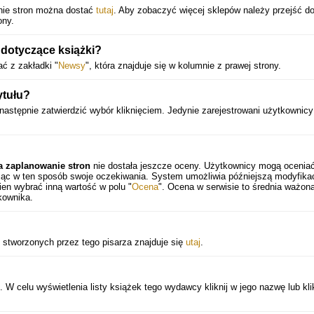
anie stron można dostać
tutaj
. Aby zobaczyć więcej sklepów należy przejść d
ony.
 dotyczące książki?
ć z zakładki "
Newsy
", która znajduje się w kolumnie z prawej strony.
ytułu?
następnie zatwierdzić wybór kliknięciem. Jedynie zarejestrowani użytkownicy
na zaplanowanie stron
nie dostała jeszcze oceny. Użytkownicy mogą oceniać
ając w ten sposób swoje oczekiwania. System umożliwia późniejszą modyfika
en wybrać inną wartość w polu "
Ocena
". Ocena w serwisie to średnia ważona
kownika.
k stworzonych przez tego pisarza znajduje się
utaj
.
 celu wyświetlenia listy książek tego wydawcy kliknij w jego nazwę lub klik