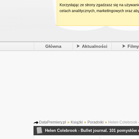
Korzystając ze strony zgadzasz się na używan
celach analitycznych, marketingowych oraz aby
Główna
Aktualności
Film
DataPremiery.pl
»
Książki
»
Poradniki
»
Helen Colebrook -
Helen Colebrook - Bullet journal. 101 pomysłów