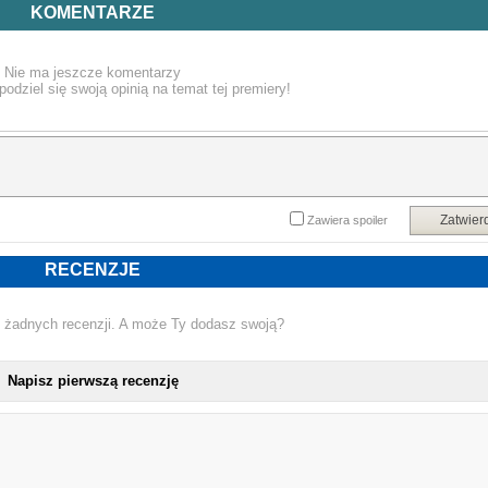
"To jest książka, jaką chciałabym mieć, gdy zaczynałam moją przygodę z bulle
KOMENTARZE
journal".
Helen Colebrook
Powyższy opis pochodzi od wydawcy.
Nie ma jeszcze komentarzy
podziel się swoją opinią na temat tej premiery!
Zatwier
Zawiera spoiler
RECENZJE
 żadnych recenzji. A może Ty dodasz swoją?
Napisz pierwszą recenzję
NOWA KSIĄŻKA HELEN COLEBROOK - BULLET 