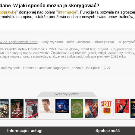
 dane. W jaki sposób można je skorygować?
 poprawkę
" dostępnej nad polem "
Informacje
". Funkcja ta pozwala na zgłosze
y modyfikacja opisu, a także umożliwia dodanie nowych zwiastunów, trailerów,
ów na zaplanowanie stron
? Kiedy wychodzi Helen Colebrook - Bullet journal. 101 pomysł
a książka Helen Colebrook
z 2021 roku to główny temat tego artykułu i tej podstrony.
tun
i przeczytaj naszą zapowiedź. Znajdziesz tutaj również galerię zdjęć, zwiastuny, trailery,
esujące nowości oraz zapowiedzi, a także wszystkie nadchodzące premiery 2021 roku.
D data wydania
|
Premiera Landman: Negocjator - sezon 3
|
EA Sports FC 27
Recently Viewed
Informacje i usługi
Społeczność