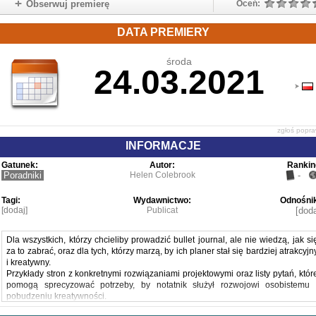
Obserwuj premierę
Oceń:
DATA PREMIERY
środa
24.03.2021
zgłoś popr
INFORMACJE
Gatunek:
Autor:
Rankin
Poradniki
Helen Colebrook
-
Tagi:
Wydawnictwo:
Odnośnik
[dodaj]
Publicat
[doda
Dla wszystkich, którzy chcieliby prowadzić bullet journal, ale nie wiedzą, jak si
za to zabrać, oraz dla tych, którzy marzą, by ich planer stał się bardziej atrakcyjn
i kreatywny.
Przykłady stron z konkretnymi rozwiązaniami projektowymi oraz listy pytań, któr
pomogą sprecyzować potrzeby, by notatnik służył rozwojowi osobistemu 
pobudzeniu kreatywności.