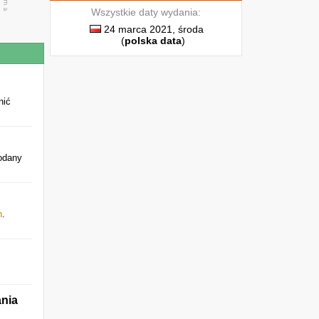
Wszystkie daty wydania:
24 marca 2021, środa
(
polska data
)
nić
odany
h
.
ania