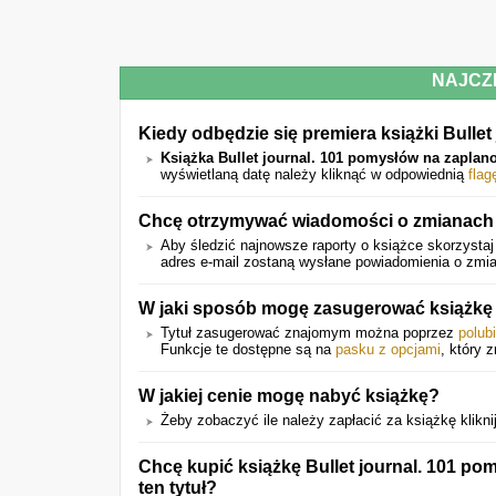
NAJCZ
Kiedy odbędzie się premiera książki Bulle
Książka Bullet journal. 101 pomysłów na zaplan
wyświetlaną datę należy kliknąć w odpowiednią
flag
Chcę otrzymywać wiadomości o zmianach 
Aby śledzić najnowsze raporty o książce skorzystaj
adres e-mail zostaną wysłane powiadomienia o zmian
W jaki sposób mogę zasugerować książk
Tytuł zasugerować znajomym można poprzez
polub
Funkcje te dostępne są na
pasku z opcjami
, który z
W jakiej cenie mogę nabyć książkę?
Żeby zobaczyć ile należy zapłacić za książkę kliknij
Chcę kupić książkę Bullet journal. 101 po
ten tytuł?