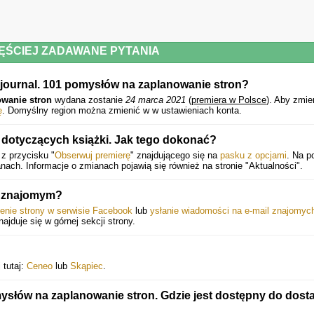
ĘŚCIEJ ZADAWANE PYTANIA
t journal. 101 pomysłów na zaplanowanie stron?
owanie stron
wydana zostanie
24 marca 2021
(
premiera w Polsce
).
Aby zmie
ę
. Domyślny region można zmienić w w ustawieniach konta.
dotyczących książki. Jak tego dokonać?
 z przycisku "
Obserwuj premierę
" znajdującego się na
pasku z opcjami
. Na p
ach. Informacje o zmianach pojawią się również na stronie "Aktualności".
ę znajomym?
ienie strony w serwisie Facebook
lub
ysłanie wiadomości na e-mail znajomyc
najduje się w górnej sekcji strony.
 tutaj:
Ceneo
lub
Skąpiec
.
mysłów na zaplanowanie stron. Gdzie jest dostępny do dost