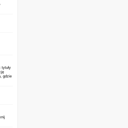
o
 tytuły
cję
, gdzie
nij