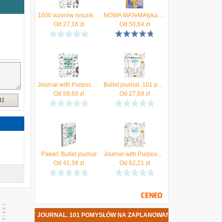
t
1000 wzorów rysunków do bullet journal
NOWA MATeMAtyka 2. Liceum i technikum. Podręcznik. Zakres podstawowy i rozszerzony. Nowość 2025
Od
27,16
zł
Od
50,64
zł
Journal with Purpose Colebrook, Helen
Bullet journal. 101 pomysłów na zaplanowanie stron
Od
59,69
zł
Od
27,69
zł
dź
Pakiet: Bullet journal
Journal with Purpose Layout Ideas 101
Od
41,39
zł
Od
62,21
zł
JOURNAL. 101 POMYSŁÓW NA ZAPLANOWANIE STRON DATA PREMIERY