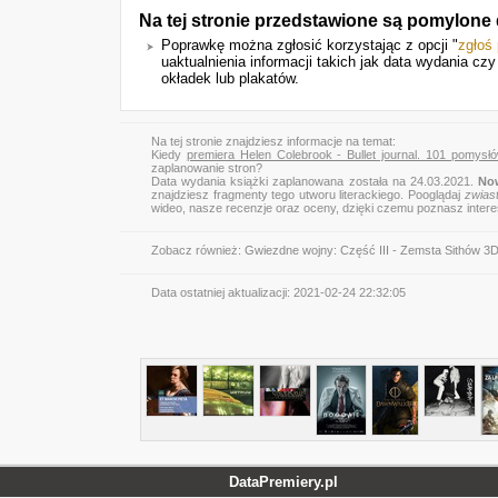
Na tej stronie przedstawione są pomylone
Poprawkę można zgłosić korzystając z opcji "
zgłoś
uaktualnienia informacji takich jak data wydania cz
okładek lub plakatów.
Na tej stronie znajdziesz informacje na temat:
Kiedy
premiera Helen Colebrook - Bullet journal. 101 pomysł
zaplanowanie stron?
Data wydania książki zaplanowana została na 24.03.2021.
Now
znajdziesz fragmenty tego utworu literackiego. Pooglądaj
zwias
wideo, nasze recenzje oraz oceny, dzięki czemu poznasz inter
Zobacz również:
Gwiezdne wojny: Część III - Zemsta Sithów 3
Data ostatniej aktualizacji:
2021-02-24 22:32:05
DataPremiery.pl