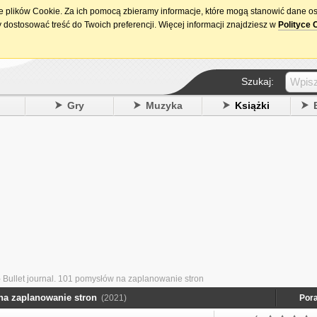
ie plików Cookie. Za ich pomocą zbieramy informacje, które mogą stanowić dane o
15. urodziny DataPremiery.pl
 dostosować treść do Twoich preferencji. Więcej informacji znajdziesz w
Polityce 
Szukaj:
y
Gry
Muzyka
Książki
 Bullet journal. 101 pomysłów na zaplanowanie stron
 na zaplanowanie stron
(2021)
Pora