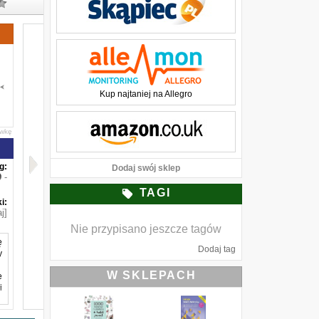
Kup najtaniej na Allegro
awkę
g:
Dodaj swój sklep
-
TAGI
i:
j]
Nie przypisano jeszcze tagów
ę
Dodaj tag
y
W SKLEPACH
e
i