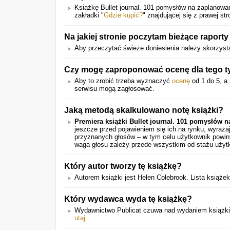
Książkę Bullet journal. 101 pomysłów na zaplanow
zakładki "
Gdzie kupić?
" znajdującej się z prawej str
Na jakiej stronie poczytam bieżące raporty
Aby przeczytać świeże doniesienia należy skorzysta
Czy mogę zaproponować ocenę dla tego t
Aby to zrobić trzeba wyznaczyć
ocenę
od 1 do 5, a 
serwisu mogą zagłosować.
Jaką metodą skalkulowano notę książki?
Premiera książki Bullet journal. 101 pomysłów 
jeszcze przed pojawieniem się ich na rynku, wyraż
przyznanych głosów – w tym celu użytkownik powini
waga głosu zależy przede wszystkim od stażu użyt
Który autor tworzy tę książkę?
Autorem książki jest Helen Colebrook. Lista książe
Który wydawca wyda tę książkę?
Wydawnictwo Publicat czuwa nad wydaniem książki. W
utaj
.