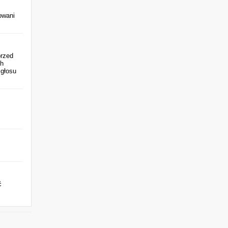
owani
przed
ch
 głosu
ć