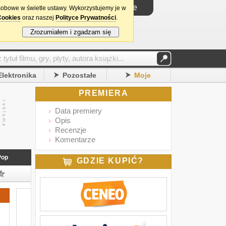
Logowanie
sobowe w świetle ustawy. Wykorzystujemy je w
Cookies
oraz naszej
Polityce Prywatności
.
Zrozumiałem i zgadzam się
Elektronika
Pozostałe
Moje
PREMIERA
Data premiery
Opis
Recenzje
Komentarze
Pop
GDZIE KUPIĆ?