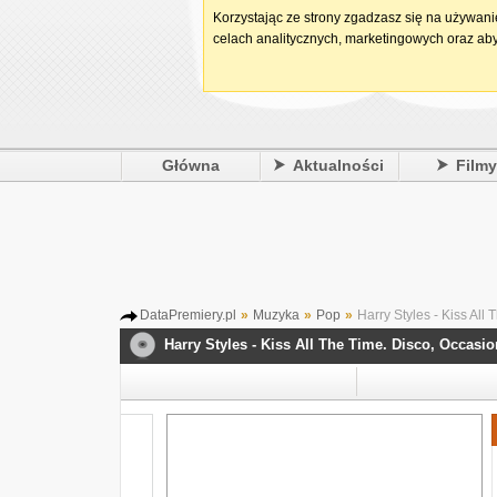
Korzystając ze strony zgadzasz się na używan
celach analitycznych, marketingowych oraz aby
Główna
Aktualności
Film
DataPremiery.pl
»
Muzyka
»
Pop
»
Harry Styles - Kiss All
Harry Styles - Kiss All The Time. Disco, Occasio