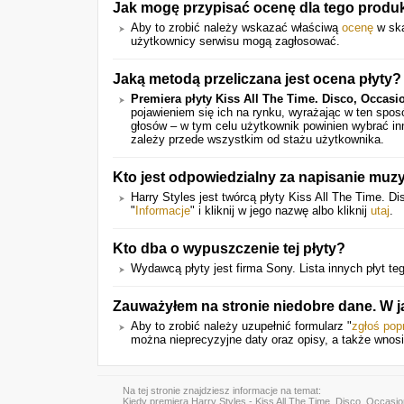
Jak mogę przypisać ocenę dla tego produ
Aby to zrobić należy wskazać właściwą
ocenę
w ska
użytkownicy serwisu mogą zagłosować.
Jaką metodą przeliczana jest ocena płyty?
Premiera płyty Kiss All The Time. Disco, Occasi
pojawieniem się ich na rynku, wyrażając w ten spo
głosów – w tym celu użytkownik powinien wybrać in
zależy przede wszystkim od stażu użytkownika.
Kto jest odpowiedzialny za napisanie muzyk
Harry Styles jest twórcą płyty Kiss All The Time. Di
"
Informacje
" i kliknij w jego nazwę albo kliknij
utaj
.
Kto dba o wypuszczenie tej płyty?
Wydawcą płyty jest firma Sony. Lista innych płyt t
Zauważyłem na stronie niedobre dane. W 
Aby to zrobić należy uzupełnić formularz "
zgłoś pop
można nieprecyzyjne daty oraz opisy, a także wnos
Na tej stronie znajdziesz informacje na temat:
Kiedy
premiera Harry Styles - Kiss All The Time. Disco, Occasio