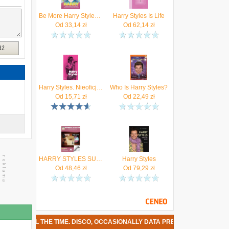
Be More Harry Styles DK
Harry Styles Is Life
Od
33,14
zł
Od
62,14
zł
dź
Harry Styles. Nieoficjalna biografia
Who Is Harry Styles?
Od
15,71
zł
Od
22,49
zł
HARRY STYLES SUPER EASY SONGBK
Harry Styles
Od
48,46
zł
Od
79,29
zł
S ALL THE TIME. DISCO, OCCASIONALLY DATA PREMIERY