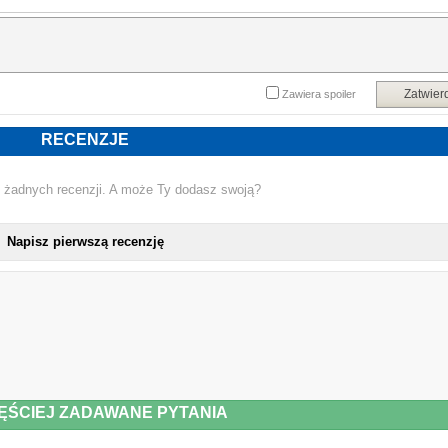
Zatwier
Zawiera spoiler
RECENZJE
 żadnych recenzji. A może Ty dodasz swoją?
Napisz pierwszą recenzję
ĘŚCIEJ ZADAWANE PYTANIA
NOWA PŁYTA HARRY STYLES - KIS