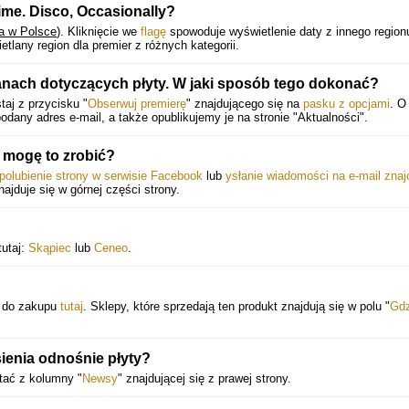
Time. Disco, Occasionally?
a w Polsce
).
Kliknięcie we
flagę
spowoduje wyświetlenie daty z innego region
lany region dla premier z różnych kategorii.
anach dotyczących płyty. W jaki sposób tego dokonać?
aj z przycisku "
Obserwuj premierę
" znajdującego się na
pasku z opcjami
. O
any adres e-mail, a także opublikujemy je na stronie "Aktualności".
 mogę to zrobić?
polubienie strony w serwisie Facebook
lub
ysłanie wiadomości na e-mail zna
znajduje się w górnej części strony.
tutaj:
Skąpiec
lub
Ceneo
.
 do zakupu
tutaj
. Sklepy, które sprzedają ten produkt znajdują się w polu "
Gdz
ienia odnośnie płyty?
tać z kolumny "
Newsy
" znajdującej się z prawej strony.