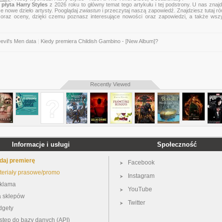
płyta Harry Styles
z 2026 roku to główny temat tego artykułu i tej podstrony. U nas znaj
ce nowe dzieło artysty. Pooglądaj
zwiastun
i przeczytaj naszą zapowiedź. Znajdziesz tutaj r
zje oraz oceny, dzięki czemu poznasz interesujące nowości oraz zapowiedzi, a także wsz
evil's Men data
|
Kiedy premiera Childish Gambino - [New Album]?
Recently Viewed
Informacje i usługi
Społeczność
daj premierę
Facebook
teriały prasowe/promo
Instagram
klama
YouTube
a sklepów
Twitter
dgety
stęp do bazy danych (API)