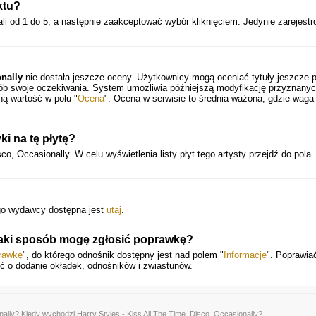
ktu?
li od 1 do 5, a następnie zaakceptować wybór kliknięciem. Jedynie zarejestr
onally
nie dostała jeszcze oceny. Użytkownicy mogą oceniać tytuły jeszcze 
sób swoje oczekiwania. System umożliwia późniejszą modyfikację przyznany
ną wartość w polu "
Ocena
". Ocena w serwisie to średnia ważona, gdzie waga
i na tę płytę?
sco, Occasionally. W celu wyświetlenia listy płyt tego artysty przejdź do pola
ego wydawcy dostępna jest
utaj
.
jaki sposób mogę zgłosić poprawkę?
rawkę
", do którego odnośnik dostępny jest nad polem "
Informacje
". Poprawia
ić o dodanie okładek, odnośników i zwiastunów.
nally
? Kiedy wychodzi Harry Styles - Kiss All The Time. Disco, Occasionally?