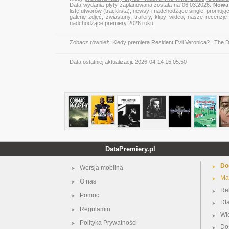
Data wydania płyty zaplanowana została na 06.03.2026.
Nowa 
listę utworów (tracklista), newsy i nadchodzące single, promują
galerię zdjęć, zwiastuny, trailery, klipy wideo, nasze recen
nadchodzące premiery 2026 roku.
Zobacz również:
Kiedy premiera Resident Evil Veronica?
|
The D
Data ostatniej aktualizacji:
2026-04-14 15:05:50
DataPremiery.pl
Do
Wersja mobilna
Ma
O nas
Re
Pomoc
Dl
Regulamin
Wi
Polityka Prywatności
Do