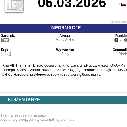
06.03.2026
zgłoś popr
INFORMACJE
Gatunek:
Arysta:
Rankin
Pop
Harry Styles
-
Tagi:
Wytwórnia:
Odnośnik
[dodaj]
Sony
[doda
Kiss All The Time. Disco, Occasionally. to czwarta płyta zwycięzcy GRAMMY 
Harrego Stylesa. Album zawiera 12 utworów, jego producentem wykonawczy
był Kid Harpoon, na sklepowych półkach pojawi się 6ego marca.
KOMENTARZE
Nie ma jeszcze komentarzy
podziel się swoją opinią na temat tej premiery!