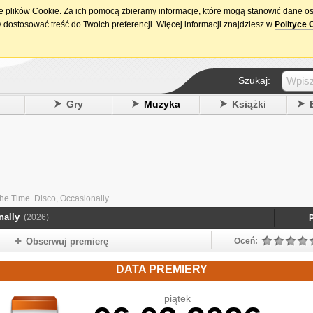
ie plików Cookie. Za ich pomocą zbieramy informacje, które mogą stanowić dane o
15. urodziny DataPremiery.pl
 dostosować treść do Twoich preferencji. Więcej informacji znajdziesz w
Polityce 
Szukaj:
y
Gry
Muzyka
Książki
 The Time. Disco, Occasionally
nally
(2026)
Obserwuj premierę
Oceń:
DATA PREMIERY
piątek