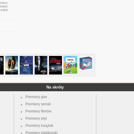
dziesz
ównież
ystkie
Na skróty
Premiery gier
Premiery seriali
Premiery filmów
Premiery płyt
Premiery książek
Premiery elektroniki