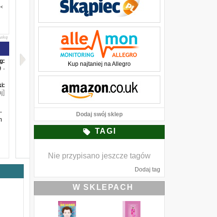
awkę
g:
Kup najtaniej na Allegro
-
i:
j]
-
Dodaj swój sklep
m
TAGI
Nie przypisano jeszcze tagów
Dodaj tag
W SKLEPACH