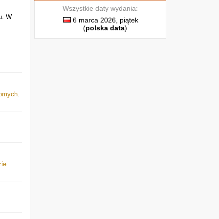
Wszystkie daty wydania:
u. W
6 marca 2026, piątek
(
polska data
)
jomych
.
ie