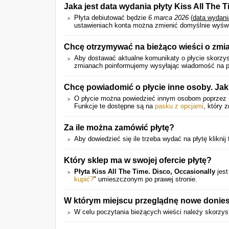
Jaka jest data wydania płyty Kiss All The 
Płyta debiutować będzie
6 marca 2026
(
data wydani
ustawieniach konta można zmienić domyślnie wyświet
Chcę otrzymywać na bieżąco wieści o zmi
Aby dostawać aktualne komunikaty o płycie skorzyst
zmianach poinformujemy wysyłając wiadomość na pod
Chcę powiadomić o płycie inne osoby. Jak
O płycie można powiedzieć innym osobom poprzez
Funkcje te dostępne są na
pasku z opcjami
, który 
Za ile można zamówić płytę?
Aby dowiedzieć się ile trzeba wydać na płytę kliknij 
Który sklep ma w swojej ofercie płytę?
Płyta Kiss All The Time. Disco, Occasionally
jest
kupić?
" umieszczonym po prawej stronie.
W którym miejscu przeglądnę nowe donies
W celu poczytania bieżących wieści należy skorzys