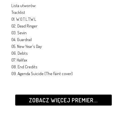
Lista utworów:
Tracklist
01. W.O.T.L.T.W.L
02. Dead Ringer
03. Sevin
04. Guardrail
05. New Year's Day
06. Debts
07. Halifax
08. End Credits
09. Agenda Suicide [The Faint cover]
ZOBACZ WIĘCEJ PREMIER...