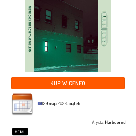
KUP W CENEO
29 maja 2026, piątek
Arysta:
Harboured
METAL