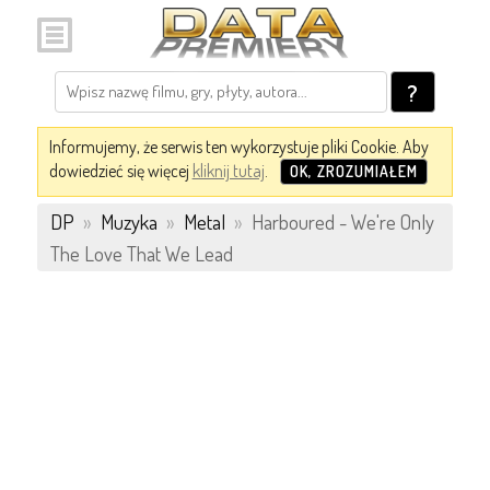
?
Informujemy, że serwis ten wykorzystuje pliki Cookie. Aby
dowiedzieć się więcej
kliknij tutaj
.
OK, ZROZUMIAŁEM
DP
»
Muzyka
»
Metal
»
Harboured - We're Only
The Love That We Lead