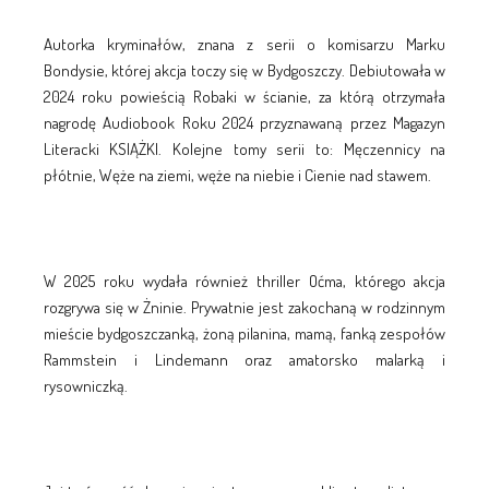
Autorka kryminałów, znana z serii o komisarzu Marku
Bondysie, której akcja toczy się w Bydgoszczy. Debiutowała w
2024 roku powieścią Robaki w ścianie, za którą otrzymała
nagrodę Audiobook Roku 2024 przyznawaną przez Magazyn
Literacki KSIĄŻKI. Kolejne tomy serii to: Męczennicy na
płótnie, Węże na ziemi, węże na niebie i Cienie nad stawem.
W 2025 roku wydała również thriller Oćma, którego akcja
rozgrywa się w Żninie. Prywatnie jest zakochaną w rodzinnym
mieście bydgoszczanką, żoną pilanina, mamą, fanką zespołów
Rammstein i Lindemann oraz amatorsko malarką i
rysowniczką.