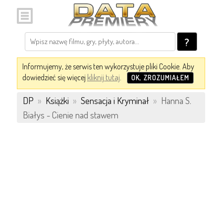
?
Informujemy, że serwis ten wykorzystuje pliki Cookie. Aby
dowiedzieć się więcej
kliknij tutaj
.
OK, ZROZUMIAŁEM
DP
»
Książki
»
Sensacja i Kryminał
»
Hanna S.
Białys - Cienie nad stawem