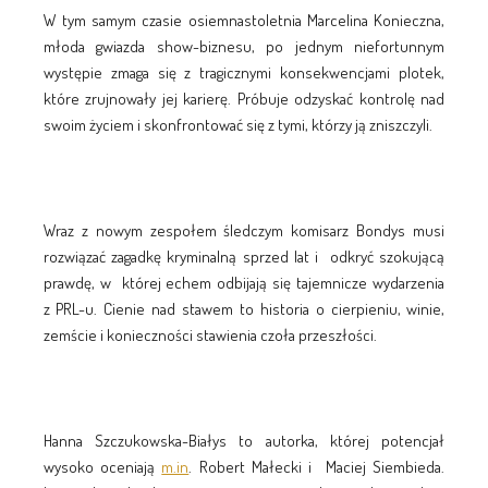
W tym samym czasie osiemnastoletnia Marcelina Konieczna,
młoda gwiazda show-biznesu, po jednym niefortunnym
występie zmaga się z tragicznymi konsekwencjami plotek,
które zrujnowały jej karierę. Próbuje odzyskać kontrolę nad
swoim życiem i skonfrontować się z tymi, którzy ją zniszczyli.
Wraz z nowym zespołem śledczym komisarz Bondys musi
rozwiązać zagadkę kryminalną sprzed lat i odkryć szokującą
prawdę, w której echem odbijają się tajemnicze wydarzenia
z PRL-u. Cienie nad stawem to historia o cierpieniu, winie,
zemście i konieczności stawienia czoła przeszłości.
Hanna Szczukowska-Białys to autorka, której potencjał
wysoko oceniają
m.in
. Robert Małecki i Maciej Siembieda.