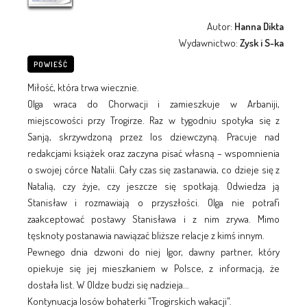
Autor:
Hanna Dikta
Wydawnictwo:
Zysk i S-ka
POWIEŚĆ
Miłość, która trwa wiecznie.
Olga wraca do Chorwacji i zamieszkuje w Arbaniji,
miejscowości przy Trogirze. Raz w tygodniu spotyka się z
Sanją, skrzywdzoną przez los dziewczyną. Pracuje nad
redakcjami książek oraz zaczyna pisać własną – wspomnienia
o swojej córce Natalii. Cały czas się zastanawia, co dzieje się z
Natalią, czy żyje, czy jeszcze się spotkają. Odwiedza ją
Stanisław i rozmawiają o przyszłości. Olga nie potrafi
zaakceptować postawy Stanisława i z nim zrywa. Mimo
tęsknoty postanawia nawiązać bliższe relacje z kimś innym.
Pewnego dnia dzwoni do niej Igor, dawny partner, który
opiekuje się jej mieszkaniem w Polsce, z informacją, że
dostała list. W Oldze budzi się nadzieja...
Kontynuacja losów bohaterki "Trogirskich wakacji".