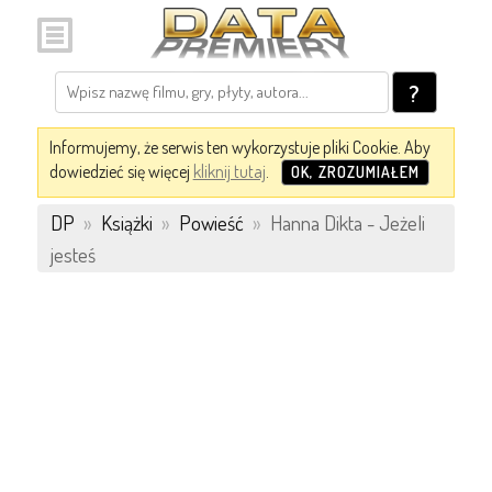
?
Informujemy, że serwis ten wykorzystuje pliki Cookie. Aby
dowiedzieć się więcej
kliknij tutaj
.
OK, ZROZUMIAŁEM
DP
»
Książki
»
Powieść
»
Hanna Dikta - Jeżeli
jesteś