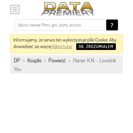
?
Informujemy, że serwis ten wykorzystuje pliki Cookie. Aby
dowiedzieć się więcej
kliknij tutaj
.
OK, ZROZUMIAŁEM
DP
»
Książki
»
Powieść
»
Haner K.N. - LoveInk
You