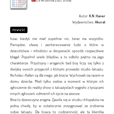
29 września 2021, środa
Autor:
K.N. Haner
Wydawnictwo:
Akurat
POWIEŚĆ
Issac kiedyś nie miał zupełnie nic, teraz ma wszystko.
Pieniądze, sławę i zainteresowanie ludzi o które w
dzieciństwie i młodości w desperacki sposób rozpaczliwie
błagał. Popełnił wiele błędów, a to odbiło piętno na jego
charakterze. Przystojny i arogancki bad boy liczy się tylko z
dwójką swoich przyjaciół z którymi prowadzi studio tatuażu.
Nicholas i Kallan są dla niego, jak bracia. Wychowali się razem w
domu dziecka. Mieli tylko siebie, a moment w którym ich
zgłoszenie do reality show o tatuażystach wygrało z tysiącami
innych zgłoszeń, odmienił ich życie na zawsze.
Nina to dziewczyna enigma. Zjawiła się w studiu chłopaków na
jedną chwilę, by w ostatecznie zrezygnować ze zrobienia
sobie tatuażu. Dla Issaca to codzienność, ale ta klientka