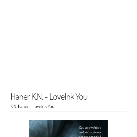
Haner K.N. - LoveInk You
K.N. Haner - LoveInk You