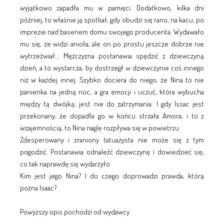
wyjątkowo zapadła mu w pamięci. Dodatkowo, kilka dni
później, to właśnie ją spotkał, gdy obudzi się rano, na kacu, po
imprezie nad basenem domu swojego producenta. Wydawało
mu się, że widzi anioła, ale on po prostu jeszcze dobrze nie
wytrzeźwiał... Mężczyzna postanawia spędzić z dziewczyną
dzień, a to wystarcza, by dostrzegł w dziewczynie coś innego
niż w każdej innej. Szybko dociera do niego, że Nina to nie
panienka na jedną noc, a gra emocji i uczuć, która wybucha
między tą dwójką, jest nie do zatrzymania. I gdy Issac jest
przekonany, że dopadła go w końcu strzała Amora, i to z
wzajemnością, to Nina nagle rozpływa się w powietrzu.
Zdesperowany i zraniony tatuażysta nie może się z tym
pogodzić. Postanawia odnaleźć dziewczynę i dowiedzieć się,
co tak naprawdę się wydarzyło.
Kim jest jego Nina? I do czego doprowadzi prawda, którą
pozna Isaac?
Powyższy opis pochodzi od wydawcy.