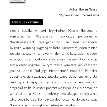
Autor:
Hakan Nesser
Wydawnictwo:
Czarna Owca
SENSACJA I KRYMINAŁ
Szósta książka w serii kryminalnej Håkana Nessera o
komisarzu Van Veeterenie i jednostce policyjnej w
MaardamCzterech zaprzyjaźnionych ze sobą emerytów
świętuje wspólną wygraną w lotto. Niebawem jeden z nich
zostaje zadźgany w swoim domu. Kilkadziesiąt ciosów
zadanych nożem pozbawia go życia, zanim zdążył choćby tknąć
swoją część wygranej. W tym czasie komisarz Van Veeteren
jest na urlopie. Pod jego nieobecność inspektor Münster
podejmuje się rozwiązać zagadkę zamordowanego emeryta.
Lecz gdy kolejny szczęściarz z grupy emerytowanych
przyjaciół znika, Münster postanawia zwrócić się o pomoc do
Van Veeterena. Rodzinne sekrety i zaskakujące odkrycia nie
tylko coraz bardziej komplikują dochodzenie, ale też narażają
Münstera na coraz większe niebezpieczeństwo...