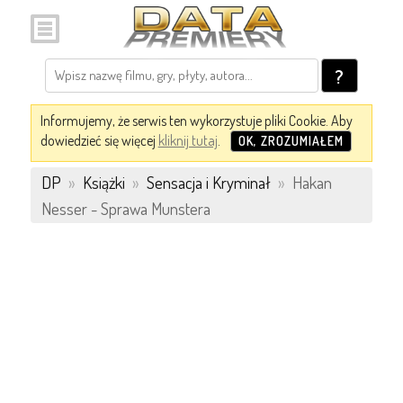
?
Informujemy, że serwis ten wykorzystuje pliki Cookie. Aby
dowiedzieć się więcej
kliknij tutaj
.
OK, ZROZUMIAŁEM
DP
»
Książki
»
Sensacja i Kryminał
»
Hakan
Nesser - Sprawa Munstera