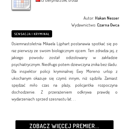
13 sierpnia 2014, środa
Autor:
Hakan Nesser
Wydawnictwo:
Czarna Owca
SENSACJA I KRYMINAŁ
Osiemnastoletnia Mikaela Lijphart postanawia spotkać się po
raz pierwszy ze swoim biologicznym ojcem. Ten zdradza jej, z
jakiego powodu został odizolowany w zakładzie
psychiatrycznym. Niedługo potem dziewczyna znika bez śladu.
Dla inspektor policji kryminalnej Ewy Moreno urlop z
ukochanym okazuje się czymś innym, niż sądziła. Zamiast
spędzać miło czas na plaży, policjantka rozpoczyna
dochodzenie. Z przerażeniem odkrywa prawdę o
wydarzeniach sprzed szesnastu lat. . .
ZOBACZ WIĘCEJ PREMIER...