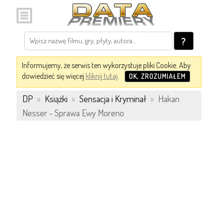
?
Informujemy, że serwis ten wykorzystuje pliki Cookie. Aby
dowiedzieć się więcej
kliknij tutaj
.
OK, ZROZUMIAŁEM
DP
»
Książki
»
Sensacja i Kryminał
»
Hakan
Nesser - Sprawa Ewy Moreno