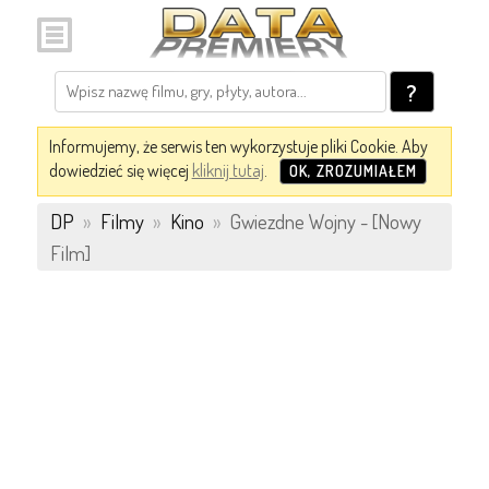
?
Informujemy, że serwis ten wykorzystuje pliki Cookie. Aby
dowiedzieć się więcej
kliknij tutaj
.
OK, ZROZUMIAŁEM
DP
»
Filmy
»
Kino
»
Gwiezdne Wojny - [Nowy
Film]