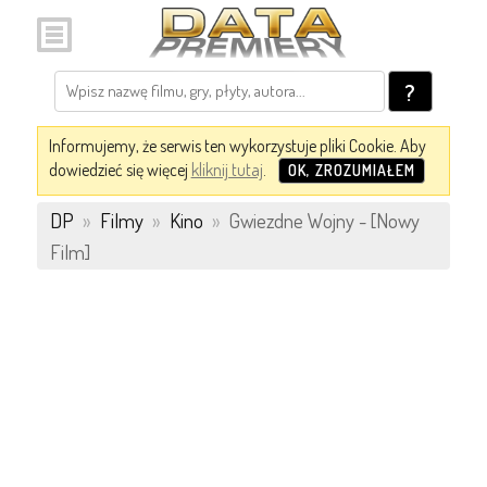
?
Informujemy, że serwis ten wykorzystuje pliki Cookie. Aby
dowiedzieć się więcej
kliknij tutaj
.
OK, ZROZUMIAŁEM
DP
»
Filmy
»
Kino
»
Gwiezdne Wojny - [Nowy
Film]