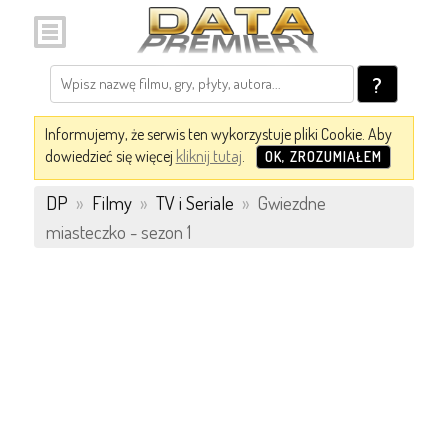
?
Informujemy, że serwis ten wykorzystuje pliki Cookie. Aby
dowiedzieć się więcej
kliknij tutaj
.
OK, ZROZUMIAŁEM
DP
»
Filmy
»
TV i Seriale
»
Gwiezdne
miasteczko - sezon 1