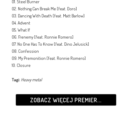
01. Steel Burner
02. Nothing Can Break Me [feat. Doro]
03. Dancing With Death [feat. Matt Barlow]
04. Advent
05. What If
06. Frenemy [feat. Ronnie Romero]
07. No One Has To Know [feat. Dino Jelusick]
08. Confession
09. My Premonition [feat. Ronnie Romero]
10. Closure
Tagi
:
Heavy metal
ZOBACZ WIĘCEJ PREMIER...