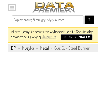
?
Informujemy, że serwis ten wykorzystuje pliki Cookie. Aby
dowiedzieć się więcej
kliknij tutaj
.
OK, ZROZUMIAŁEM
DP
»
Muzyka
»
Metal
»
Gus G. - Steel Burner