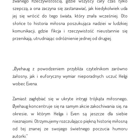
zwanego Rzeczywistością, gdzie wszyscy cały czas tylko
szepczą, a ona zaczyna się zastanawiać, jak kiedykolwiek uda
jej się wrócić do tego świata, który znała wcześniej. Oto
słońce to historia miłosna poszukująca nadziei w ludzkiej
komunikacji, gdzie fikcja i rzeczywistość nieustannie się
przenikają, utrudniając odróżnienie jednej od drugiej.
„Øyehaug z powodzeniem przybliża czytelnikom zarówno
żałosny, jak i euforyczny wymiar nieporadnych uczuć Helgi
wobec Evena.
Zamiast zagłębiać się w ukryte intrygi trójkąta miłosnego,
Øyehaug koncentruje się na samym akcie zakochiwania się, na
okresie, w którym Helga i Even są jeszcze dla siebie
nieznajomi. Otrzymujemy rozczulająco piękną historię miłosną
od tej znanej ze swojego świetnego poczucia humoru
autorki.”