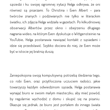
sąsiedzi i ku swojej ogromnej irytacji Helga odkrywa, że oni
również są pisarzami. To Christina i Even Albert – para
twórców znanych i podziwianych nie tylko w literackim
światku, ich zdjęcia Helga widziała w gazetach. Po kilkudniowej
obserwacji Albertów przez okno i obejrzeniu długiego
nagrania wideo, na którym Even dyskutuje o Wittgensteinie na
YouTubie, Helga postanawia nawiązać kontakt z sąsiadami i
idzie się przedstawić. Szybko dociera do niej, że Even może
być w istocie jej bratnią duszą.
Zaniepokojona swoją kompulsywną potrzebą śledzenia tego,
co robi Even, oraz przytłoczona uczuciem radości, jakie
towarzyszy każdym odwiedzinom sąsiada, Helga postanawia
wynająć biuro w swoim małym miasteczku, aby mieć powód,
by regularnie wychodzić z domu i skupić się na pisaniu.
Okazuje się jednak, że biuro jest portalem do innego świata