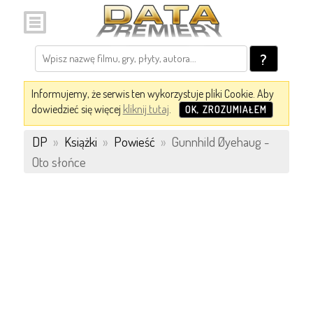
?
Informujemy, że serwis ten wykorzystuje pliki Cookie. Aby
dowiedzieć się więcej
kliknij tutaj
.
OK, ZROZUMIAŁEM
DP
»
Książki
»
Powieść
»
Gunnhild Øyehaug -
Oto słońce