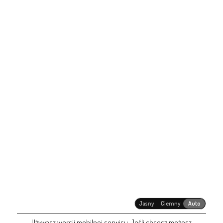
Jasny
Ciemny
Auto
Używasz wersji mobilnej serwisu. Jeśli chcesz możesz