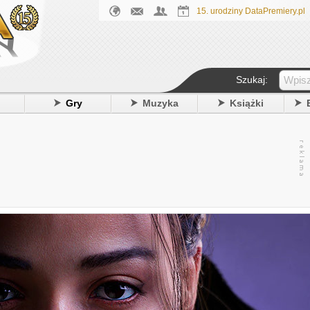
15. urodziny DataPremiery.pl
Szukaj:
y
Gry
Muzyka
Książki