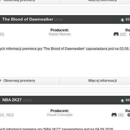
Obserwuj premierę
Więcej informacji
The Blood of Dawnwalker
03
(2026)
Producent:
Ra
S5
Rebel Wolves
102
ch informacji premiera gry 'The Blood of Dawnwalker' zapowiadana jest na 03.09
Obserwuj premierę
Więcej informacji
NBA 2K27
04
(2026)
Producent:
Ra
SX
,
NS2
Visual Concepts
191
ch informacji premiera gry 'NBA 2K27' zapowiadana jest na 04.09.2026.