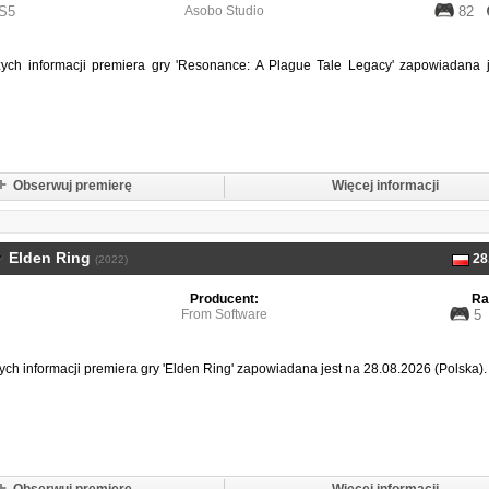
S5
Asobo Studio
82
ych informacji premiera gry 'Resonance: A Plague Tale Legacy' zapowiadana j
Obserwuj premierę
Więcej informacji
Elden Ring
28
(2022)
Producent:
Ra
From Software
5
ch informacji premiera gry 'Elden Ring' zapowiadana jest na 28.08.2026 (Polska).