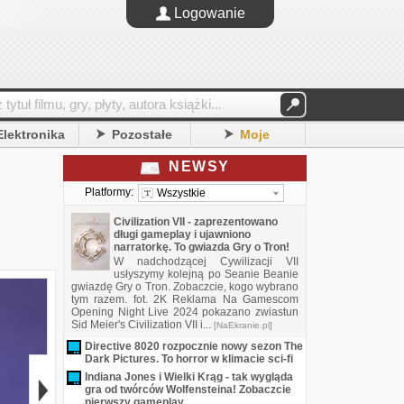
Logowanie
Elektronika
Pozostałe
Moje
NEWSY
Platformy:
Wszystkie
Civilization VII - zaprezentowano
długi gameplay i ujawniono
narratorkę. To gwiazda Gry o Tron!
W nadchodzącej Cywilizacji VII
usłyszymy kolejną po Seanie Beanie
gwiazdę Gry o Tron. Zobaczcie, kogo wybrano
tym razem. fot. 2K Reklama Na Gamescom
Opening Night Live 2024 pokazano zwiastun
Sid Meier's Civilization VII i...
[NaEkranie.pl]
Directive 8020 rozpocznie nowy sezon The
Dark Pictures. To horror w klimacie sci-fi
Indiana Jones i Wielki Krąg - tak wygląda
gra od twórców Wolfensteina! Zobaczcie
pierwszy gameplay