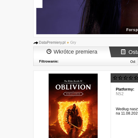
Forsp
DataPremiery.pl
»
Gry
Wkrótce premiera
Ost
Filtrowanie:
Od:
Platformy:
NS2
Według naszy
na 11.08.202