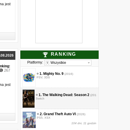
nas cinematic trailer [WIDEO]
na jest
Steelrising: Szaleństwo króla Ludwika
[WIDEO]
A Plague Tale: Requiem – Nowy zwiastun i
fragmenty gameplayu [WIDEO]
Warhammer 40,000: Space Marine 2
nadchodzi [WIDEO]
Saints Row na nowym zwiastunie [WIDEO]
Forspoken: Znamy datę premiery [WIDEO]
RANKING
.08.2026
Platformy:
Wszystkie
nking:
267
1.
Mighty No. 9
(2016)
PSV, 3DS
na jest
1.
The Walking Dead: Season 2
(2013)
Switch
2.
Grand Theft Auto VI
(2026)
PS5, XSX
104 dni, 11 godzin