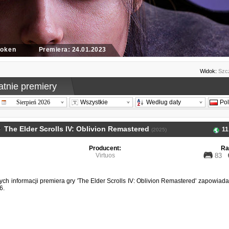
oken
Premiera: 24.01.2023
Widok:
Szc
atnie premiery
Sierpień 2026
Wszystkie
Według daty
Po
The Elder Scrolls IV: Oblivion Remastered
11
(2025)
Producent:
Ra
Virtuos
83
ch informacji premiera gry 'The Elder Scrolls IV: Oblivion Remastered' zapowiada
6.