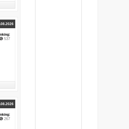
Dune: Awakening z pierwszym
zwiastunem. To może być gra, na jaką
czekali fani Diuny!
Avatar: Frontiers of Pandora się znacznie
opóźni. Gra ma nową datę premiery
.08.2026
Dune: Spice Wars - najważniejsze
informacje. Cena, data premiery, frakcje,
wymagania PC
nking:
537
The Dark Pictures: The Devil In Me -
nominowana do Oscara Jessie Buckley w
obsadzie gry
Horizon: Forbidden West - aktorki i aktorzy
zaprezentowani w nowym wideo. Gwiazda
Matrixa w obsadzie
Tiny Tina’s Wonderlands: Ratowanie
królestwa nie musi być nudne [WIDEO]
The Wolf Among Us 2: Wkrótce poznamy
pierwsze szczegóły
Suicide Squad: Kill the Justice League –
Polowanie na Flasha [WIDEO]
The Lord of the Rings: Gollum ma kusić
fabułą i fajnym klimatem [WIDEO]
.08.2026
ARC Raiders: Ty plus przyjaciele kontra
drony z kosmosu [WIDEO]
nking:
Elden Ring: Mamy zwiastun fabuły!
267
[WIDEO]
Dying Light 2: Tym razem twórcy mają dla