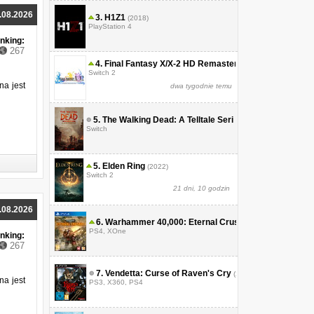
.08.2026
3.
H1Z1
(2018)
PlayStation 4
nking:
267
4.
Final Fantasy X/X-2 HD Remaster
(2013)
Switch 2
na jest
dwa tygodnie temu
5.
The Walking Dead: A Telltale Series - A New Frontier
Switch
5.
Elden Ring
(2022)
Switch 2
21 dni, 10 godzin
.08.2026
6.
Warhammer 40,000: Eternal Crusade
(2016)
PS4, XOne
nking:
267
7.
Vendetta: Curse of Raven's Cry
(2015)
na jest
PS3, X360, PS4