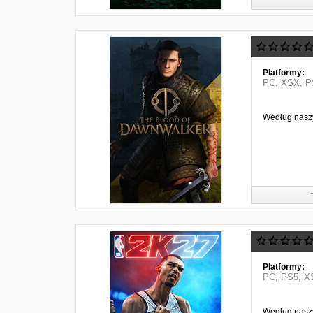
Platformy:
PC
,
XSX
,
P
Według naszy
Platformy:
PC
,
PS5
,
X
Według naszy