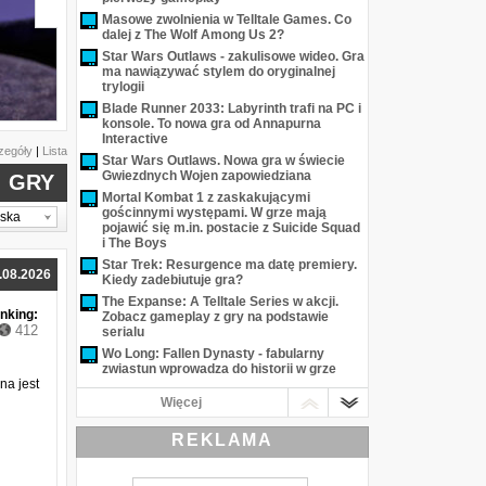
Masowe zwolnienia w Telltale Games. Co
dalej z The Wolf Among Us 2?
Star Wars Outlaws - zakulisowe wideo. Gra
ma nawiązywać stylem do oryginalnej
trylogii
Sniper Elite 5
Blade Runner 2033: Labyrinth trafi na PC i
konsole. To nowa gra od Annapurna
Interactive
zegóły
|
Lista
Star Wars Outlaws. Nowa gra w świecie
Gwiezdnych Wojen zapowiedziana
GRY
Mortal Kombat 1 z zaskakującymi
gościnnymi występami. W grze mają
lska
pojawić się m.in. postacie z Suicide Squad
i The Boys
Star Trek: Resurgence ma datę premiery.
.08.2026
Kiedy zadebiutuje gra?
The Expanse: A Telltale Series w akcji.
nking:
Zobacz gameplay z gry na podstawie
412
serialu
Wo Long: Fallen Dynasty - fabularny
zwiastun wprowadza do historii w grze
na jest
Hogwarts Legacy - obsada ujawniona!
Więcej
Simon Pegg i aktor z filmów o Harrym
Potterze udzielą głosów w grze
REKLAMA
Dragon Age: Straszliwy Wilk - twórcy
opublikowali animację 2D z gry. To prezent
z okazji święta marki