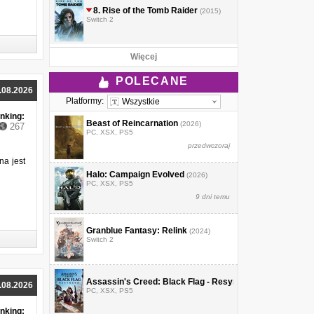
8.
Rise of the Tomb Raider
(2015)
Switch 2
Więcej
POLECANE
.08.2026
Platformy:
Wszystkie
nking:
Beast of Reincarnation
(2026)
267
PC, XSX, PS5
przedwczoraj
na jest
Halo: Campaign Evolved
(2026)
PC, XSX, PS5
9 dni temu
Granblue Fantasy: Relink
(2024)
Switch 2
Assassin's Creed: Black Flag - Resynced
(2026)
.08.2026
PC, XSX, PS5
nking: