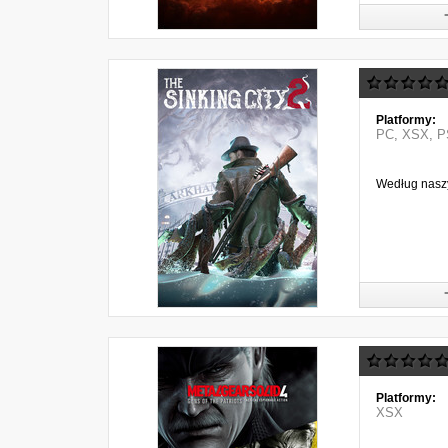
Platformy:
PC
,
XSX
,
P
Według naszy
Platformy:
XSX