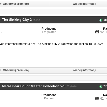
Obserwuj premierę
Więcej informacji
The Sinking City 2
18
(2026)
Producent:
Ra
S5
Frogwares
92
ch informacji premiera gry 'The Sinking City 2' zapowiadana jest na 18.08.2026.
Obserwuj premierę
Więcej informacji
Metal Gear Solid: Master Collection vol. 2
27
(2026)
Producent:
Ra
Konami
61