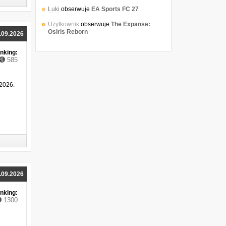
Luki
ocenił
EA Sports FC 27
Luki
obserwuje
EA Sports FC 27
.09.2026
Użytkownik
obserwuje
The Expanse:
Osiris Reborn
nking:
585
Użytkownik
obserwuje
Tomb Raider:
Legacy of Atlantis
.2026.
Użytkownik
obserwuje
Dune: Awakening
Inka120
obserwuje
Dead Island 3
Inka120
obserwuje
Dead Island 3
Inka120
obserwuje
Dead Island 3
Inka120
obserwuje
EA Sports FC 27
Inka120
obserwuje
EA Sports FC 27
.09.2026
nking:
1300