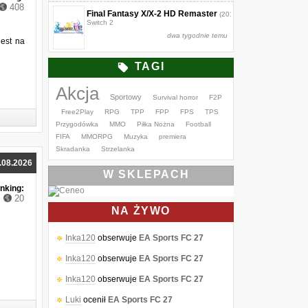
408
Final Fantasy X/X-2 HD Remaster
(2013)
Switch 2
dwa tygodnie temu
est na
TAGI
Akcja
Sportowy
Survival horror
F2P
Free2Play
RPG
TPP
FPP
FPS
TPS
Przygodówka
MMO
Piłka Nożna
Football
FIFA
MMORPG
Muzyka
premiera
Skradanka
Strzelanka
.08.2026
W SKLEPACH
nking:
20
NA ŻYWO
Inka120
obserwuje
EA Sports FC 27
Inka120
obserwuje
EA Sports FC 27
Inka120
obserwuje
EA Sports FC 27
Inka120
obserwuje
EA Sports FC 27