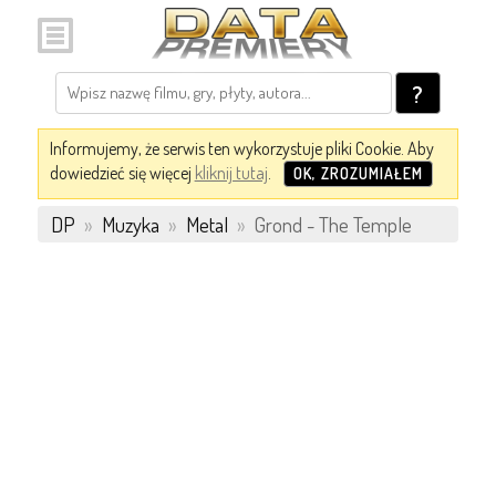
?
Informujemy, że serwis ten wykorzystuje pliki Cookie. Aby
dowiedzieć się więcej
kliknij tutaj
.
OK, ZROZUMIAŁEM
DP
»
Muzyka
»
Metal
»
Grond - The Temple