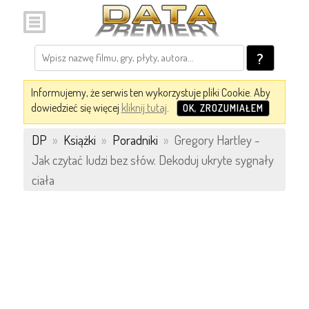
?
Informujemy, że serwis ten wykorzystuje pliki Cookie. Aby
dowiedzieć się więcej
kliknij tutaj
.
OK, ZROZUMIAŁEM
DP
»
Książki
»
Poradniki
»
Gregory Hartley -
Jak czytać ludzi bez słów. Dekoduj ukryte sygnały
ciała