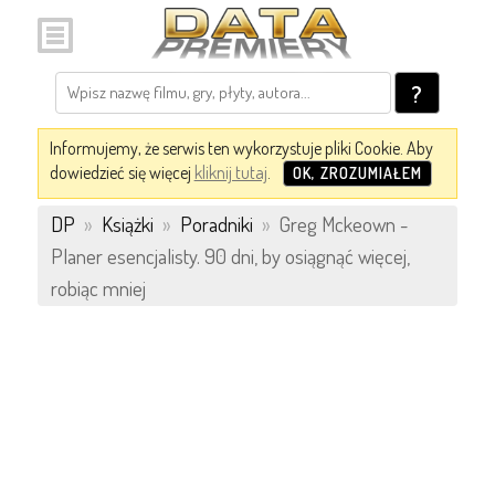
?
Informujemy, że serwis ten wykorzystuje pliki Cookie. Aby
dowiedzieć się więcej
kliknij tutaj
.
OK, ZROZUMIAŁEM
DP
»
Książki
»
Poradniki
»
Greg Mckeown -
Planer esencjalisty. 90 dni, by osiągnąć więcej,
robiąc mniej