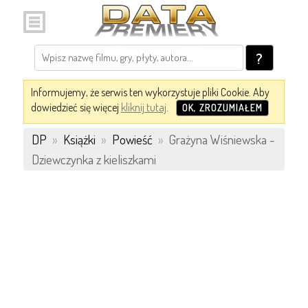
?
Informujemy, że serwis ten wykorzystuje pliki Cookie. Aby
dowiedzieć się więcej
kliknij tutaj
.
OK, ZROZUMIAŁEM
DP
»
Książki
»
Powieść
»
Grażyna Wiśniewska -
Dziewczynka z kieliszkami