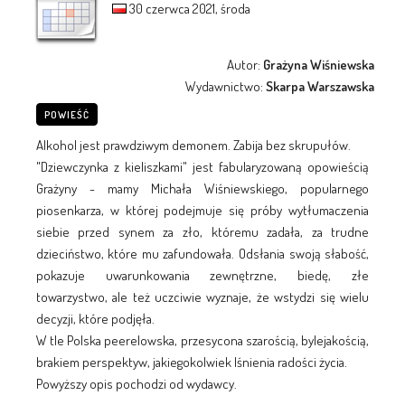
30 czerwca 2021, środa
Autor:
Grażyna Wiśniewska
Wydawnictwo:
Skarpa Warszawska
POWIEŚĆ
Alkohol jest prawdziwym demonem. Zabija bez skrupułów.
"Dziewczynka z kieliszkami" jest fabularyzowaną opowieścią
Grażyny - mamy Michała Wiśniewskiego, popularnego
piosenkarza, w której podejmuje się próby wytłumaczenia
siebie przed synem za zło, któremu zadała, za trudne
dzieciństwo, które mu zafundowała. Odsłania swoją słabość,
pokazuje uwarunkowania zewnętrzne, biedę, złe
towarzystwo, ale też uczciwie wyznaje, że wstydzi się wielu
decyzji, które podjęła.
W tle Polska peerelowska, przesycona szarością, bylejakością,
brakiem perspektyw, jakiegokolwiek lśnienia radości życia.
Powyższy opis pochodzi od wydawcy.