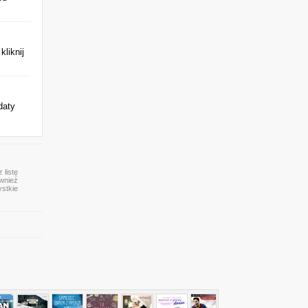
kliknij
daty
 listę
ównież
ystkie