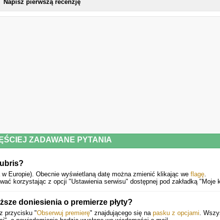
Napisz pierwszą recenzję
ĘŚCIEJ ZADAWANE PYTANIA
Hubris?
a w Europie).
Obecnie wyświetlaną datę można zmienić klikając we
flagę
.
ać korzystając z opcji "Ustawienia serwisu" dostępnej pod zakładką "Moje k
sze doniesienia o premierze płyty?
z przycisku "
Obserwuj premierę
" znajdującego się na
pasku z opcjami
. Wszy