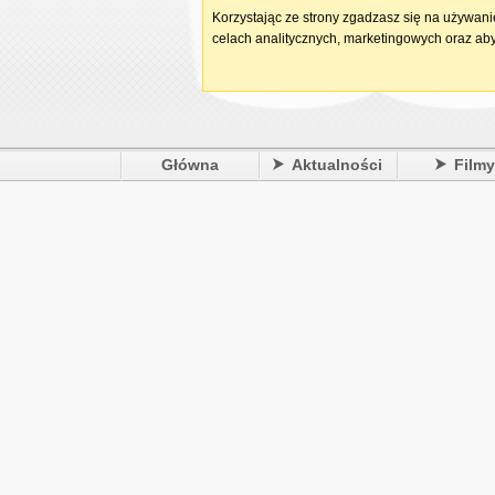
Korzystając ze strony zgadzasz się na używan
celach analitycznych, marketingowych oraz aby
Główna
Aktualności
Film