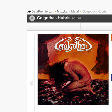
DataPremiery.pl
»
Muzyka
»
Metal
»
Golgotha - Hubris
Golgotha - Hubris
(2026)