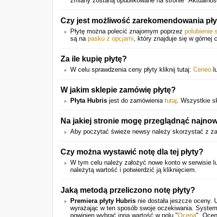
zmiany zostaną opublikowane na stronie "Aktualnoś
Czy jest możliwość zarekomendowania pł
Płytę można polecić znajomym poprzez
polubienie 
są na
pasku z opcjami
, który znajduje się w górnej 
Za ile kupię płytę?
W celu sprawdzenia ceny płyty kliknij tutaj:
Ceneo
l
W jakim sklepie zamówię płytę?
Płyta Hubris
jest do zamówienia
tutaj
. Wszystkie s
Na jakiej stronie mogę przeglądnąć najno
Aby poczytać świeże newsy należy skorzystać z za
Czy można wystawić notę dla tej płyty?
W tym celu należy założyć nowe konto w serwisie lu
należytą wartość i potwierdzić ją kliknięciem.
Jaką metodą przeliczono notę płyty?
Premiera płyty Hubris
nie dostała jeszcze oceny. 
wyrażając w ten sposób swoje oczekiwania. System
powinien wybrać inną wartość w polu "
Ocena
". Ocen