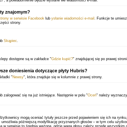
ci", a powiadomienie będzie wysłane we wiadomości e-mail.
yty znajomym?
strony w serwisie Facebook
lub
ysłanie wiadomości e-mail
. Funkcje te umies
części strony.
ub
Skąpiec
.
klepy dostępne są w zakładce "
Gdzie kupić?
" znajdującej się po prawej stroni
wsze doniesienia dotyczące płyty Hubris?
kładki "
Newsy
", która znajduje się w kolumnie z prawej strony.
b zalogować się na już istniejące. Następnie w polu "
Oceń
" należy wyznacz
Użytkownicy mogą oceniać tytuły jeszcze przed pojawieniem się ich na rynku
 umożliwia późniejszą modyfikację przyznanych głosów – w tym celu użytko
a w serwisie to średnia ważona, gdzie waga głosu zależy przede wszystkim 