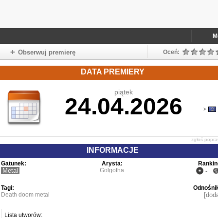
M
Obserwuj premierę
Oceń:
DATA PREMIERY
piątek
24.04.2026
zgłoś popr
INFORMACJE
Gatunek:
Arysta:
Rankin
Metal
Golgotha
-
Tagi:
Odnośnik
Death doom metal
[doda
Lista utworów: