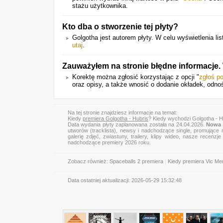
stażu użytkownika.
Kto dba o stworzenie tej płyty?
Golgotha jest autorem płyty. W celu wyświetlenia list
utaj
.
Zauważyłem na stronie błędne informacje
Korektę można zgłosić korzystając z opcji "
zgłoś p
oraz opisy, a także wnosić o dodanie okładek, odno
Na tej stronie znajdziesz informacje na temat:
Kiedy
premiera Golgotha - Hubris
? Kiedy wychodzi Golgotha - H
Data wydania płyty zaplanowana została na 24.04.2026.
Nowa 
utworów (tracklista), newsy i nadchodzące single, promujące 
galerię zdjęć, zwiastuny, trailery, klipy wideo, nasze recen
nadchodzące premiery 2026 roku.
Zobacz również:
Spaceballs 2 premiera
|
Kiedy premiera Vic Me
Data ostatniej aktualizacji:
2026-05-29 15:32:48