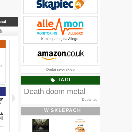
etal
Kup najtaniej na Allegro
Dodaj swój sklep
TAGI
awkę
Death doom metal
g:
Dodaj tag
-
W SKLEPACH
i:
j]