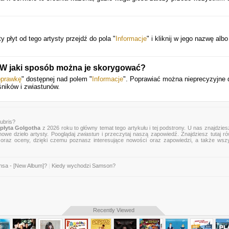
y płyt od tego artysty przejdź do pola "
Informacje
" i kliknij w jego nazwę albo 
. W jaki sposób można je skorygować?
oprawkę
" dostępnej nad polem "
Informacje
". Poprawiać można nieprecyzyjne 
śników i zwiastunów.
ubris?
płyta Golgotha
z 2026 roku to główny temat tego artykułu i tej podstrony. U nas znajdziesz
nowe dzieło artysty. Pooglądaj
zwiastun
i przeczytaj naszą zapowiedź. Znajdziesz tutaj r
zje oraz oceny, dzięki czemu poznasz interesujące nowości oraz zapowiedzi, a także wsz
nsa - [New Album]?
|
Kiedy wychodzi Samson?
Recently Viewed