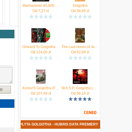
Warhammer 40,000: Armageddon - Golgotha (Digital)
Golgotha
Od
7,27
zł
Od
39,69
zł
Onward To Golgotha (Vinyl)
The Last Hours of Jesus: From Gethsemane to Golgotha (Gorman Fr Ralph)(Paperback)
Od
124,00
zł
Od
62,69
zł
Konev'S Golgotha (Filippenkov Mikhail)
W.A.S.P: Golgotha [CD]
dź
Od
107,49
zł
Od
58,19
zł
NOWA PŁYTA GOLGOTHA - HUBRIS DATA PREMIERY