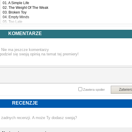
01. A Simple Life
02. The Weight Of The Weak
03. Broken Toy
04. Empty Minds
05. Too Late
06. Blind
07. Fire In The Shadows
KOMENTARZE
08. Intolerance
Nie ma jeszcze komentarzy
podziel się swoją opinią na temat tej premiery!
Zatwier
Zawiera spoiler
RECENZJE
 żadnych recenzji. A może Ty dodasz swoją?