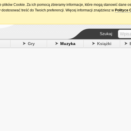
ie plików Cookie. Za ich pomocą zbieramy informacje, które mogą stanowić dane o
15. urodziny DataPremiery.pl
 dostosować treść do Twoich preferencji. Więcej informacji znajdziesz w
Polityce 
Szukaj:
y
Gry
Muzyka
Książki