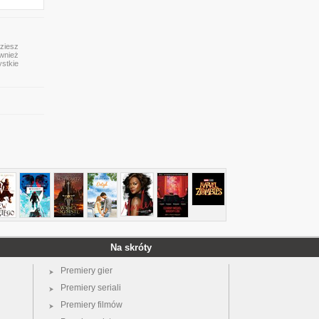
dziesz
ównież
ystkie
Na skróty
Premiery gier
Premiery seriali
Premiery filmów