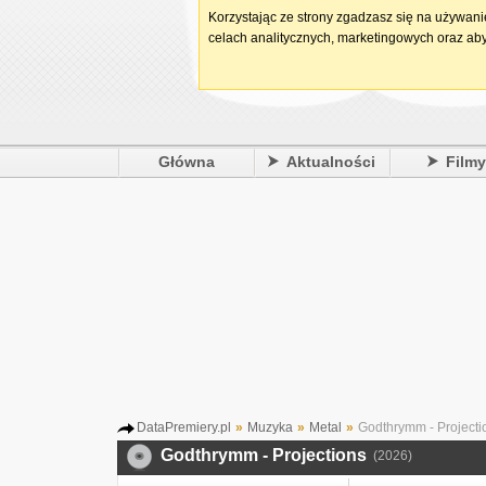
Korzystając ze strony zgadzasz się na używan
celach analitycznych, marketingowych oraz aby
Główna
Aktualności
Film
DataPremiery.pl
»
Muzyka
»
Metal
»
Godthrymm - Projecti
Godthrymm - Projections
(2026)