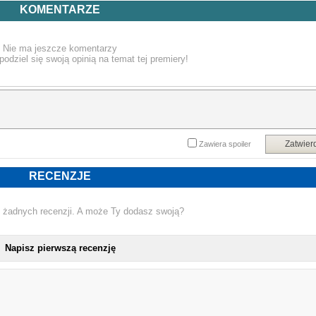
06. Hope Is Eternal
KOMENTARZE
07. Epilogue [bonus]
Nie ma jeszcze komentarzy
podziel się swoją opinią na temat tej premiery!
Zatwier
Zawiera spoiler
RECENZJE
 żadnych recenzji. A może Ty dodasz swoją?
Napisz pierwszą recenzję
NOW