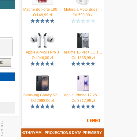
Magne B6 Forte 180tabl.
Motorola Moto Buds 2 Plus Anc Biały
Od
49,99
zł
Od
599,00
zł
Apple AirPods Pro 3
realme 16 Pro+ 5G 12/512GB Szary
Od
946,00
zł
Od
1835,99
zł
dź
Samsung Galaxy S26 SM-S942 12/256GB Czarny
Apple iPhone 17 256GB Lawenda
Od
2698,00
zł
Od
3717,99
zł
A PŁYTA GODTHRYMM - PROJECTIONS DATA PREMIERY