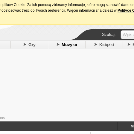
ie plików Cookie. Za ich pomocą zbieramy informacje, które mogą stanowić dane o
15. urodziny DataPremiery.pl
 dostosować treść do Twoich preferencji. Więcej informacji znajdziesz w
Polityce 
Szukaj:
y
Gry
Muzyka
Książki
ons
M