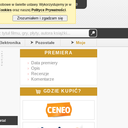
Logowanie
sobowe w świetle ustawy. Wykorzystujemy je w
Cookies
oraz naszej
Polityce Prywatności
.
Zrozumiałem i zgadzam się
Elektronika
Pozostałe
Moje
PREMIERA
Data premiery
Opis
Recenzje
Komentarze
GDZIE KUPIĆ?
etal