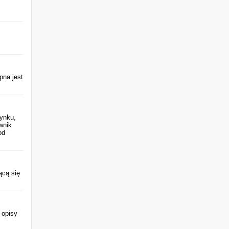
pna jest
rynku,
wnik
od
ącą się
 opisy