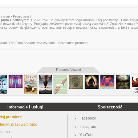
hrymm - Projections?
 płyta Godthrymm
z 2026 roku to główny temat tego artykułu i tej podstrony. U nas znaj
ce nowe dzieło artysty. Pooglądaj
zwiastun
i przeczytaj naszą zapowiedź. Znajdziesz tutaj r
zje oraz oceny, dzięki czemu poznasz interesujące nowości oraz zapowiedzi, a także wsz
Dead: The Final Season data wydania
|
Scivelation premiera
Recently Viewed
Informacje i usługi
Społeczność
daj premierę
Facebook
teriały prasowe/promo
Instagram
klama
YouTube