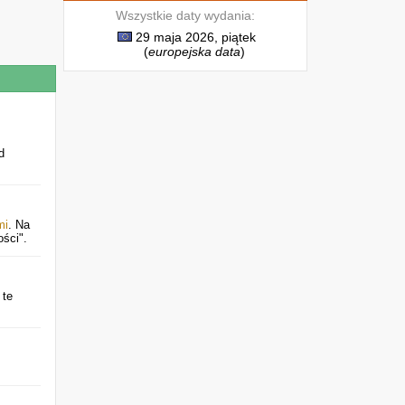
Wszystkie daty wydania:
29 maja 2026, piątek
(
europejska data
)
d
mi
. Na
ści".
 te