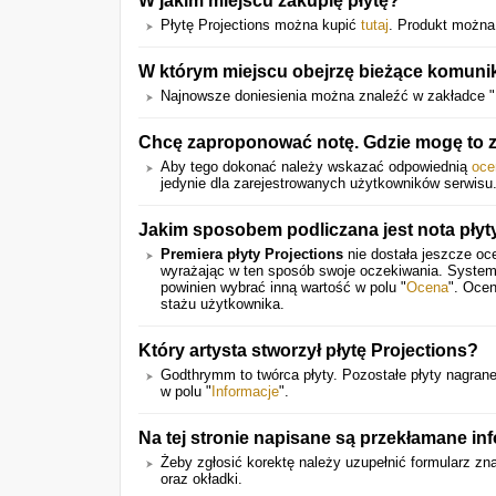
W jakim miejscu zakupię płytę?
Płytę Projections można kupić
tutaj
. Produkt można
W którym miejscu obejrzę bieżące komuni
Najnowsze doniesienia można znaleźć w zakładce "
Chcę zaproponować notę. Gdzie mogę to 
Aby tego dokonać należy wskazać odpowiednią
oce
jedynie dla zarejestrowanych użytkowników serwisu
Jakim sposobem podliczana jest nota płyt
Premiera płyty Projections
nie dostała jeszcze oc
wyrażając w ten sposób swoje oczekiwania. System
powinien wybrać inną wartość w polu "
Ocena
". Ocen
stażu użytkownika.
Który artysta stworzył płytę Projections?
Godthrymm to twórca płyty. Pozostałe płyty nagran
w polu "
Informacje
".
Na tej stronie napisane są przekłamane in
Żeby zgłosić korektę należy uzupełnić formularz zn
oraz okładki.