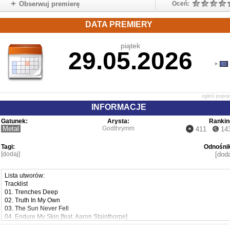
Obserwuj premierę
Oceń:
DATA PREMIERY
piątek
29.05.2026
zgłoś popr
INFORMACJE
Gatunek:
Arysta:
Rankin
Metal
Godthrymm
411
14
Tagi:
Odnośnik
[dodaj]
[doda
Lista utworów:
Tracklist
01. Trenches Deep
02. Truth In My Own
03. The Sun Never Fell
04. Endure My Skin [feat. Aaron Stainthorpe]
05. Jewels