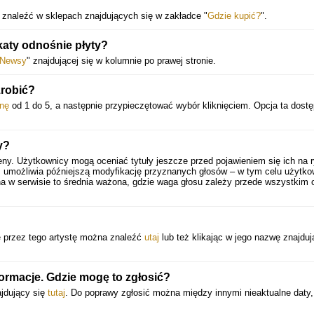
 znaleźć w sklepach znajdujących się w zakładce "
Gdzie kupić?
".
katy odnośnie płyty?
Newsy
" znajdującej się w kolumnie po prawej stronie.
zrobić?
nę
od 1 do 5, a następnie przypieczętować wybór kliknięciem. Opcja ta dostę
.
y?
eny. Użytkownicy mogą oceniać tytuły jeszcze przed pojawieniem się ich na 
 umożliwia późniejszą modyfikację przyznanych głosów – w tym celu użytko
a w serwisie to średnia ważona, gdzie waga głosu zależy przede wszystkim 
e przez tego artystę można znaleźć
utaj
lub też klikając w jego nazwę znajduj
formacje. Gdzie mogę to zgłosić?
ajdujący się
tutaj
. Do poprawy zgłosić można między innymi nieaktualne daty,