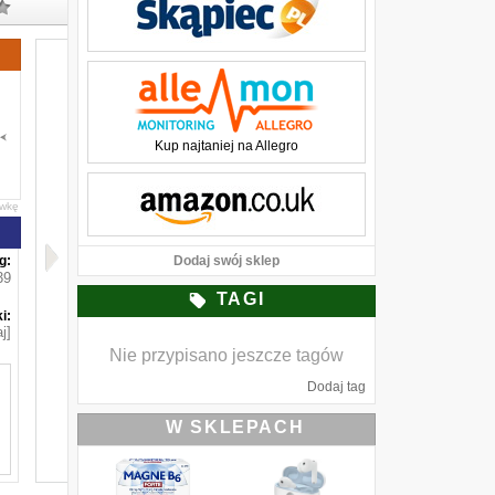
Kup najtaniej na Allegro
awkę
g:
Dodaj swój sklep
39
TAGI
i:
j]
Nie przypisano jeszcze tagów
Dodaj tag
W SKLEPACH