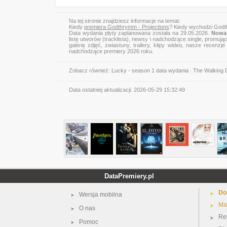
Na tej stronie znajdziesz informacje na temat:
Kiedy
premiera Godthrymm - Projections
? Kiedy wychodzi Godt
Data wydania płyty zaplanowana została na 29.05.2026.
Nowa
listę utworów (tracklista), newsy i nadchodzące single, promują
galerię zdjęć, zwiastuny, trailery, klipy wideo, nasze recen
nadchodzące premiery 2026 roku.
Zobacz również:
Lucky - season 1 data wydania
|
The Walking 
Data ostatniej aktualizacji:
2026-05-29 15:32:49
DataPremiery.pl
Do
Wersja mobilna
Ma
O nas
Re
Pomoc