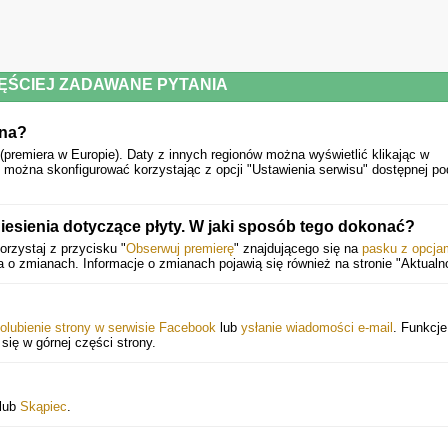
ĘŚCIEJ ZADAWANE PYTANIA
ona?
(premiera w Europie).
Daty z innych regionów można wyświetlić klikając w
 można skonfigurować korzystając z opcji "Ustawienia serwisu" dostępnej po
esienia dotyczące płyty. W jaki sposób tego dokonać?
rzystaj z przycisku "
Obserwuj premierę
" znajdującego się na
pasku z opcja
o zmianach. Informacje o zmianach pojawią się również na stronie "Aktualno
olubienie strony w serwisie Facebook
lub
ysłanie wiadomości e-mail
. Funkcje
 się w górnej części strony.
lub
Skąpiec
.