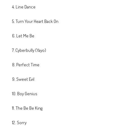
4. Line Dance
5. Turn Your Heart Back On
6. Let Me Be
7. Cyberbully (Yayo)
8. Perfect Time
9. Sweet Evil
10. Boy Genius
11. The Be Be King
12. Sorry