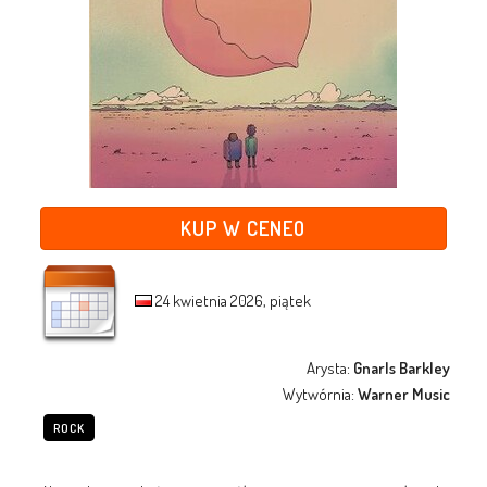
KUP W CENEO
24 kwietnia 2026, piątek
Arysta:
Gnarls Barkley
Wytwórnia:
Warner Music
ROCK