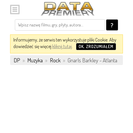
?
Informujemy, że serwis ten wykorzystuje pliki Cookie. Aby
dowiedzieć się więcej
kliknij tutaj
.
OK, ZROZUMIAŁEM
DP
»
Muzyka
»
Rock
»
Gnarls Barkley - Atlanta