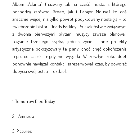
Album „Atlanta” (nazwany tak na cześć miasta, z którego
pochodzą zarówno Green, jak i Danger Mouse) to coś
znacznie więcej niż tylko powrót podyktowany nostalgią – to
zwieńczenie historii Gnarls Barkley. Po szaleństwie związanym
z dwoma pierwszymi płytami muzycy zawsze planowali
nagranie trzeciego krążka, jednak życie i inne projekty
artystyczne pokrzyżowały te plany, choć chęć dokończenia
tego, co zaczęli, nigdy nie wygasła. W zeszłym roku duet
ponownie nawiązał kontakt i zarezerwował czas, by powołać
do życia swój ostatni rozdział.
1. Tomorrow Died Today
2. I Amnesia
3. Pictures