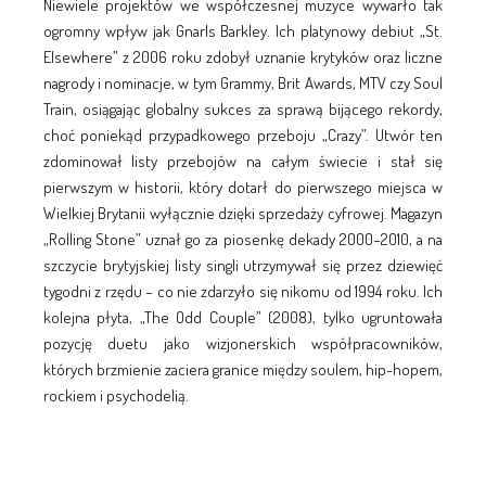
Niewiele projektów we współczesnej muzyce wywarło tak
ogromny wpływ jak Gnarls Barkley. Ich platynowy debiut „St.
Elsewhere” z 2006 roku zdobył uznanie krytyków oraz liczne
nagrody i nominacje, w tym Grammy, Brit Awards, MTV czy Soul
Train, osiągając globalny sukces za sprawą bijącego rekordy,
choć poniekąd przypadkowego przeboju „Crazy”. Utwór ten
zdominował listy przebojów na całym świecie i stał się
pierwszym w historii, który dotarł do pierwszego miejsca w
Wielkiej Brytanii wyłącznie dzięki sprzedaży cyfrowej. Magazyn
„Rolling Stone” uznał go za piosenkę dekady 2000–2010, a na
szczycie brytyjskiej listy singli utrzymywał się przez dziewięć
tygodni z rzędu – co nie zdarzyło się nikomu od 1994 roku. Ich
kolejna płyta, „The Odd Couple” (2008), tylko ugruntowała
pozycję duetu jako wizjonerskich współpracowników,
których brzmienie zaciera granice między soulem, hip-hopem,
rockiem i psychodelią.