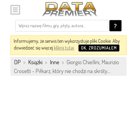
?
Informujemy, że serwis ten wykorzystuje pliki Cookie. Aby
dowiedzieć się więcej
kliknij tutaj
.
OK, ZROZUMIAŁEM
DP
»
Książki
»
Inne
»
Giorgio Chiellini, Maurizio
Crosetti - Piłkarz, który nie chodzi na skróty....