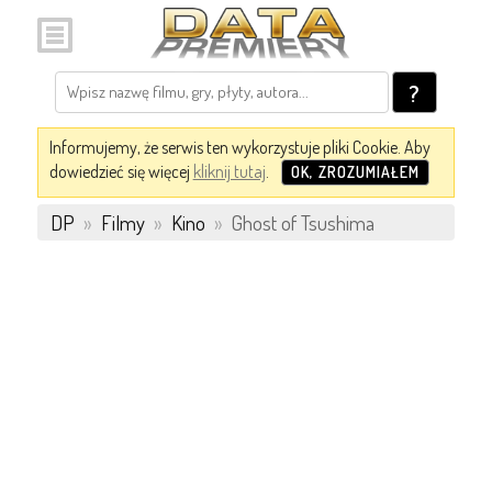
?
Informujemy, że serwis ten wykorzystuje pliki Cookie. Aby
dowiedzieć się więcej
kliknij tutaj
.
OK, ZROZUMIAŁEM
DP
»
Filmy
»
Kino
»
Ghost of Tsushima