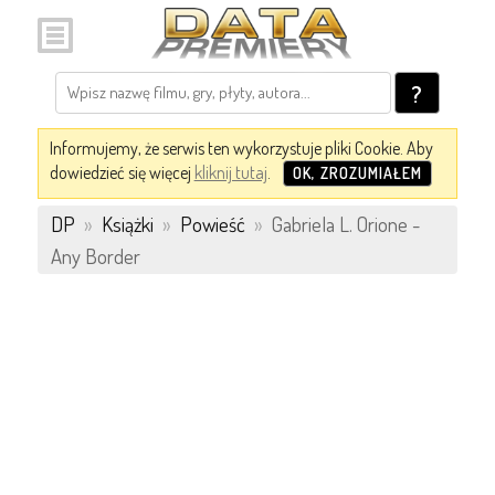
?
Informujemy, że serwis ten wykorzystuje pliki Cookie. Aby
dowiedzieć się więcej
kliknij tutaj
.
OK, ZROZUMIAŁEM
DP
»
Książki
»
Powieść
»
Gabriela L. Orione -
Any Border