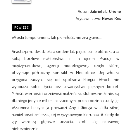
Autor:
Gabriela L. Orione
Wydawnictwo:
Novae Res
POWIEŚĆ
Włoski temperament, tak jak miłość, nie zna granic...
Anastazja ma dwadzieścia siedem lat, pięcioletnie bliźniaki, a za
sobą burzliwe małżeństwo z ich ojcem. Pracuje w
międzynarodowej agencji modelingowej, dzięki której
otrzymuje półroczny kontrakt w Mediolanie. Jej włoska
przygoda zaczyna się od spotkania Giorgia. Włoch nie
wyobraża sobie życia bez towarzystwa pięknych kobiet.
Miłość, wierność i uczciwość małżeńska, ślubowane żonie, są
dla niego jedynie mitami narzuconymi przez rodzinną tradycję.
Wzajemna fascynacja prowadzi Any i Giorgia w sidła silnej
namiętności, zmierzającej w ryzykownym kierunku. A kiedy do
gry wkroczą głębsze uczucia, zrobi się naprawdę
niebezpiecznie...