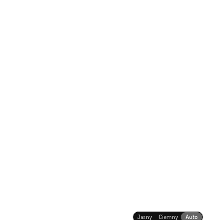
Jasny
Ciemny
Auto