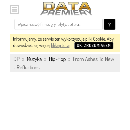
?
Informujemy, że serwis ten wykorzystuje pliki Cookie. Aby
dowiedzieć się więcej
kliknij tutaj
.
OK, ZROZUMIAŁEM
DP
»
Muzyka
»
Hip-Hop
»
From Ashes To New
- Reflections