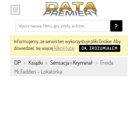
?
Informujemy, że serwis ten wykorzystuje pliki Cookie. Aby
dowiedzieć się więcej
kliknij tutaj
.
OK, ZROZUMIAŁEM
DP
»
Książki
»
Sensacja i Kryminał
»
Freida
McFadden - Lokatorka