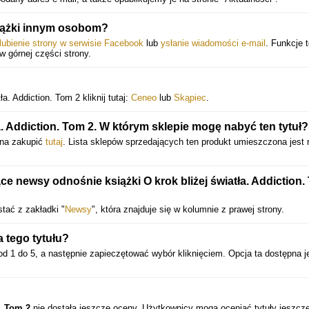
iążki innym osobom?
lubienie strony w serwisie Facebook
lub
ysłanie wiadomości e-mail
. Funkcje 
 w górnej części strony.
a. Addiction. Tom 2 kliknij tutaj:
Ceneo
lub
Skąpiec
.
a. Addiction. Tom 2. W którym sklepie mogę nabyć ten tytuł?
żna zakupić
tutaj
. Lista sklepów sprzedających ten produkt umieszczona jest n
 newsy odnośnie książki O krok bliżej światła. Addiction.
tać z zakładki "
Newsy
", która znajduje się w kolumnie z prawej strony.
 tego tytułu?
d 1 do 5, a następnie zapieczętować wybór kliknięciem. Opcja ta dostępna j
.
n. Tom 2
nie dostała jeszcze oceny. Użytkownicy mogą oceniać tytuły jeszcz