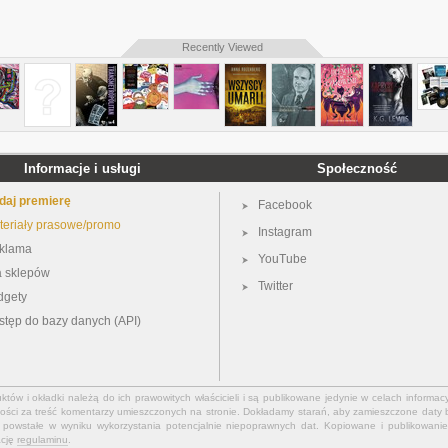
Recently Viewed
Informacje i usługi
Społeczność
daj premierę
Facebook
teriały prasowe/promo
Instagram
klama
YouTube
a sklepów
Twitter
dgety
stęp do bazy danych (API)
ów i okładki należą do ich prawowitych właścicieli i są publikowane jedynie w celach informacy
ości za treść komentarzy umieszczonych na stronie. Dokładamy starań, aby zamieszczone daty b
powstałe w wyniku wykorzystania potencjalnie niepoprawnych dat. Kopiowane i publikowanie 
ację
regulaminu
.