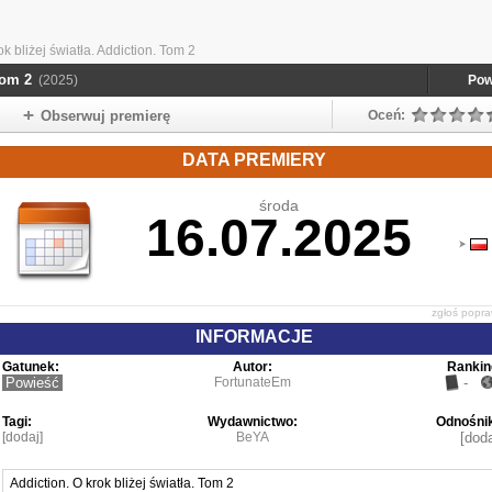
 bliżej światła. Addiction. Tom 2
Tom 2
(2025)
Pow
Obserwuj premierę
Oceń:
DATA PREMIERY
środa
16.07.2025
zgłoś popr
INFORMACJE
Gatunek:
Autor:
Rankin
Powieść
FortunateEm
-
Tagi:
Wydawnictwo:
Odnośnik
[dodaj]
BeYA
[doda
Addiction. O krok bliżej światła. Tom 2