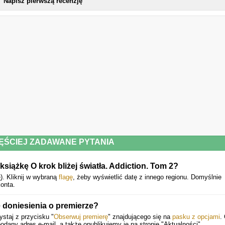
Napisz pierwszą recenzję
Książka dla czytelników powyżej osiemnastego roku życia.
Powyższy opis pochodzi od wydawcy.
ĘŚCIEJ ZADAWANE PYTANIA
siążkę O krok bliżej światła. Addiction. Tom 2?
e
).
Kliknij w wybraną
flagę
, żeby wyświetlić datę z innego regionu. Domyślnie
onta.
doniesienia o premierze?
staj z przycisku "
Obserwuj premierę
" znajdującego się na
pasku z opcjami
.
any adres e-mail, a także opublikujemy je na stronie "Aktualności".