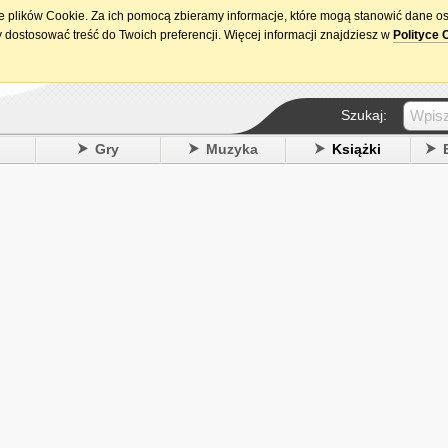
ie plików Cookie. Za ich pomocą zbieramy informacje, które mogą stanowić dane o
15. urodziny DataPremiery.pl
 dostosować treść do Twoich preferencji. Więcej informacji znajdziesz w
Polityce 
Szukaj:
y
Gry
Muzyka
Książki