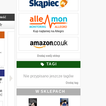
ieść
Kup najtaniej na Allegro
Dodaj swój sklep
TAGI
awkę
Nie przypisano jeszcze tagów
g:
-
Dodaj tag
i:
W SKLEPACH
j]