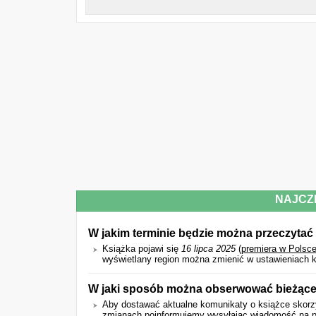
NAJCZ
W jakim terminie będzie można przeczytać k
Książka pojawi się
16 lipca 2025
(
premiera w Polsc
wyświetlany region można zmienić w ustawieniach k
W jaki sposób można obserwować bieżące 
Aby dostawać aktualne komunikaty o książce skorzy
zmianach poinformujemy wysyłając wiadomość na pod