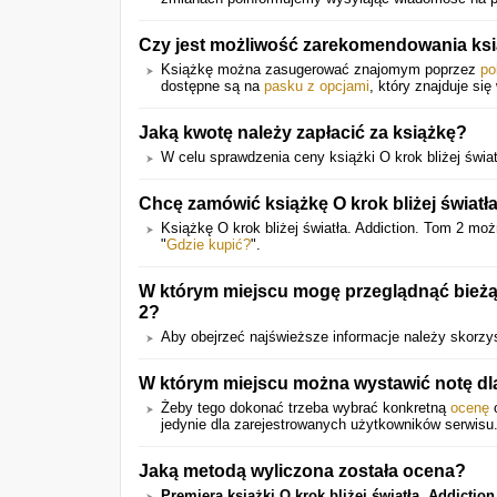
Czy jest możliwość zarekomendowania ks
Książkę można zasugerować znajomym poprzez
po
dostępne są na
pasku z opcjami
, który znajduje się
Jaką kwotę należy zapłacić za książkę?
W celu sprawdzenia ceny książki O krok bliżej światł
Chcę zamówić książkę O krok bliżej światł
Książkę O krok bliżej światła. Addiction. Tom 2 mo
"
Gdzie kupić?
".
W którym miejscu mogę przeglądnąć bieżące
2?
Aby obejrzeć najświeższe informacje należy skorzys
W którym miejscu można wystawić notę dla
Żeby tego dokonać trzeba wybrać konkretną
ocenę
o
jedynie dla zarejestrowanych użytkowników serwisu
Jaką metodą wyliczona została ocena?
Premiera książki O krok bliżej światła. Addictio