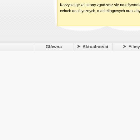
Korzystając ze strony zgadzasz się na używan
celach analitycznych, marketingowych oraz aby
Główna
Aktualności
Film