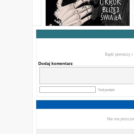
Bądź pierwszy i 
Dodaj komentarz
Twój podpis
Nie ma jeszcze