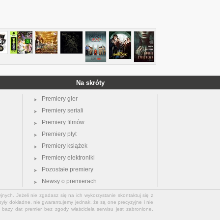
Na skróty
Premiery gier
Premiery seriali
Premiery filmów
Premiery płyt
Premiery książek
Premiery elektroniki
Pozostałe premiery
Newsy o premierach
jnych. Jeżeli nie zgadasz się na ich wykorzystanie skontaktuj się z
yły dokładne, nie gwarantujemy jednak, że są one precyzyjne i nie
bazy dat premier bez zgody właściciela serwisu jest zabronione.