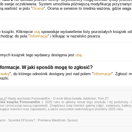
sób swoje oczekiwania. System umożliwia późniejszą modyfikację przyznany
ną wartość w polu "
Ocena
". Ocena w serwisie to średnia ważona, gdzie waga
książki. Kliknięcie
utaj
spowoduje wyświetlenie listy pozostałych książek od
chodząc do pola "
Informacje
" i klikając w nazwisko pisarza.
innych książek tego wydawcy dostępna jest
utaj
.
formacje. W jaki sposób mogę to zgłosić?
rawkę
", do którego odnośnik dostępny jest nad polem "
Informacje
". Zgłosić 
razki.
om 2
? Kiedy wychodzi FortunateEm - O krok bliżej światła. Addiction. Tom 2?
owa książka FortunateEm
z 2025 roku to główny temat tego artykułu i tej podstrony. 
tun
i przeczytaj naszą zapowiedź. Znajdziesz tutaj również galerię zdjęć, zwiastuny, trailery,
esujące nowości oraz zapowiedzi, a także wszystkie nadchodzące premiery 2025 roku.
zm - Scornful Of Icons?
|
Premiera Wiedźmin: Syriusz