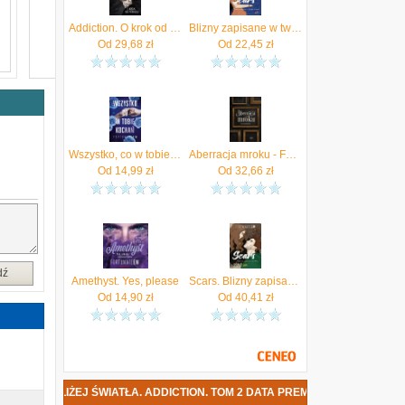
Addiction. O krok od przepaści. Tom 1
Blizny zapisane w twoich oczach , Scars #3 mobi,epub,pdf FortunateEm - ebook
Od
29,68
zł
Od
22,45
zł
Wszystko, co w tobie kocham #2 (e-book)
Aberracja mroku - FortunateEm [KSIĄŻKA]
a
Od
14,99
zł
Od
32,66
zł
m
a
z
h
dź
Amethyst. Yes, please
Scars. Blizny zapisane na skórze
ą
.
Od
14,90
zł
Od
40,41
zł
e
e
ę
K BLIŻEJ ŚWIATŁA. ADDICTION. TOM 2 DATA PREMIERY