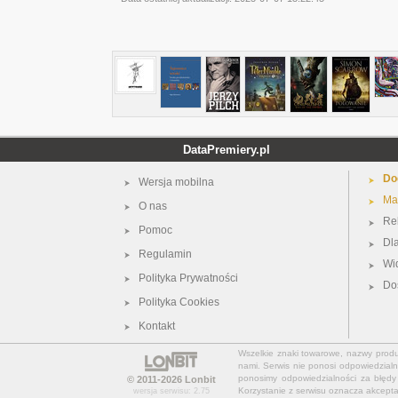
DataPremiery.pl
Do
Wersja mobilna
Ma
O nas
Re
Pomoc
Dl
Regulamin
Wi
Polityka Prywatności
Do
Polityka Cookies
Kontakt
Wszelkie znaki towarowe, nazwy produkt
nami. Serwis nie ponosi odpowiedzialn
ponosimy odpowiedzialności za błędy 
© 2011-2026
Lonbit
Korzystanie z serwisu oznacza akcept
wersja serwisu: 2.75