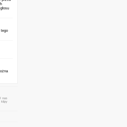
ch
 głosu
 tego
można
U nas
 klipy