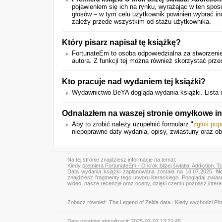
pojawieniem się ich na rynku, wyrażając w ten spo
głosów – w tym celu użytkownik powinien wybrać in
zależy przede wszystkim od stażu użytkownika.
Który pisarz napisał tę książkę?
FortunateEm to osoba odpowiedzialna za stworzenie 
autora. Z funkcji tej można również skorzystać prze
Kto pracuje nad wydaniem tej książki?
Wydawnictwo BeYA dogląda wydania książki. Lista 
Odnalazłem na waszej stronie omyłkowe in
Aby to zrobić należy uzupełnić formularz "
zgłoś pop
niepoprawne daty wydania, opisy, zwiastuny oraz ob
Na tej stronie znajdziesz informacje na temat:
Kiedy
premiera FortunateEm - O krok bliżej światła. Addiction. T
Data wydania książki zaplanowana została na 16.07.2025.
N
znajdziesz fragmenty tego utworu literackiego. Pooglądaj
zwias
wideo, nasze recenzje oraz oceny, dzięki czemu poznasz inter
Zobacz również:
The Legend of Zelda data
|
Kiedy wychodzi Pha
Data ostatniej aktualizacji:
2025-07-07 13:22:45