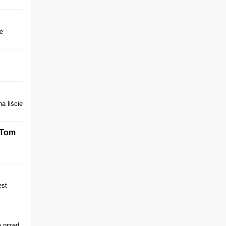
te
a liście
 Tom
est
e przed