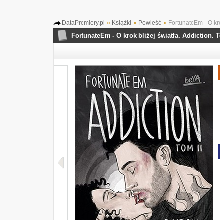
DataPremiery.pl
»
Książki
»
Powieść
»
FortunateEm - O krok
FortunateEm - O krok bliżej światła. Addiction. 