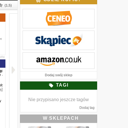
(1.5)
awkę
g:
-
Dodaj swój sklep
TAGI
i:
j]
Nie przypisano jeszcze tagów
y
Dodaj tag
W SKLEPACH