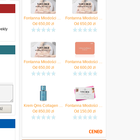
Fontanna Młodości Voucher Na Zabieg Mezo Roll-Cit W Salonie Fontanna Młodości W Warszawie
Fontanna Młodości Voucher Na Zabieg Smart Lift & Glow W Salonie Fontanna Młodości W Warszawie
Od
650,00
zł
Od
650,00
zł
eekly
Fontanna Młodości Voucher Na Zabieg Skin Longevity W Salonie Fontanna Młodości W Warszawie
Fontanna Młodości Sp. Z O.O. Voucher Na Lekcję Makijażu Dziennego Odkryj Swoje Naturalne Piękno Pod Okiem Eksperta
Od
650,00
zł
Od
600,00
zł
Krem Qms Collagen Recovery Cream Kolagenowa Fontanna Młodości na dzień i noc 50ml
Fontanna Młodości Voucher podarunkowy o wartości 150 zł
dź
Od
850,00
zł
Od
150,00
zł