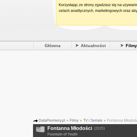
Korzystając ze strony zgadzasz się na używan
celach analitycznych, marketingowych oraz aby
Główna
Aktualności
Film
DataPremiery.pl
»
Filmy
»
TV i Seriale
»
Fontanna Młodośc
Fontanna Młodości
(2025)
Fountain of Youth