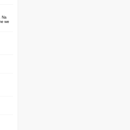
. Na
ane we