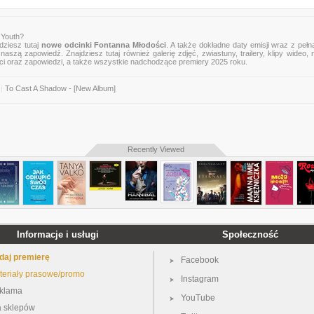
 Youth?
dziesz tutaj
nowe odcinki Fontanna Młodości
. A także dokładne daty emisji wraz z pełną
naszą zapowiedź. Znajdziesz tutaj również galerię zdjęć, zwiastuny, trailery, klipy wideo,
ci oraz zapowiedzi, a także wszystkie nadchodzące premiery 2025 roku.
|
To Cast A Shadow - [New Album]
Recently Viewed
Informacje i usługi
Społeczność
daj premierę
Facebook
teriały prasowe/promo
Instagram
klama
YouTube
a sklepów