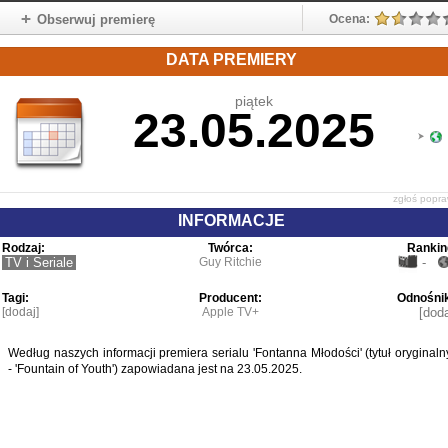
Obserwuj premierę
Ocena:
DATA PREMIERY
piątek
23.05.2025
zgłoś popr
INFORMACJE
Rodzaj:
Twórca:
Rankin
TV i Seriale
Guy Ritchie
-
Tagi:
Producent:
Odnośnik
[dodaj]
Apple TV+
[doda
Według naszych informacji premiera serialu 'Fontanna Młodości' (tytuł oryginaln
- 'Fountain of Youth') zapowiadana jest na 23.05.2025.