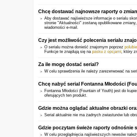
Chcę dostawać najnowsze raporty o zmian
Aby dostawać najświeższe informacje o serialu skor
stronie "Aktualności" zostaną opublikowane zmiany
wiadomości e-mail.
Czy jest możliwość polecenia serialu zna
O serialu można donieść znajomym poprzez
polubi
Funkcje te znajdują się na
pasku z opcjami
, który z
Za ile mogę dostać serial?
W celu sprawdzenia ile należy zarezerwować na serial
Chcę nabyć serial Fontanna Młodości (Fount
Fontanna Młodości (Fountain of Youth) jest do kupi
oferujących ten produkt.
Gdzie można oglądać aktualne obrazki ora
Serial aktualnie nie ma żadnych zwiastunów lub obr
Gdzie poczytam świeże raporty odnośnie s
W celu przeglądnięcia najświeższych newsów należ