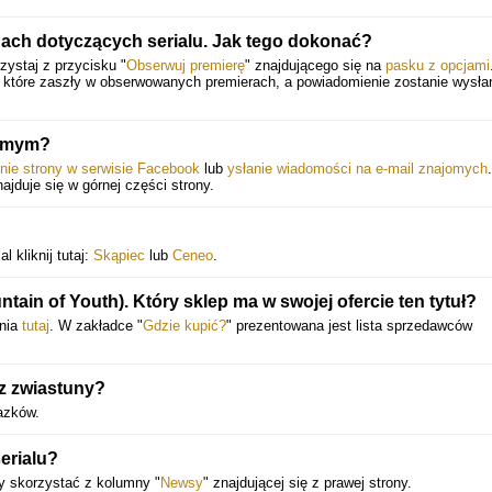
ach dotyczących serialu. Jak tego dokonać?
zystaj z przycisku "
Obserwuj premierę
" znajdującego się na
pasku z opcjami
, które zaszły w obserwowanych premierach, a powiadomienie zostanie wysł
jomym?
enie strony w serwisie Facebook
lub
ysłanie wiadomości na e-mail znajomych
.
najduje się w górnej części strony.
 kliknij tutaj:
Skąpiec
lub
Ceneo
.
ain of Youth). Który sklep ma w swojej ofercie ten tytuł?
enia
tutaj
. W zakładce "
Gdzie kupić?
" prezentowana jest lista sprzedawców
z zwiastuny?
azków.
erialu?
y skorzystać z kolumny "
Newsy
" znajdującej się z prawej strony.