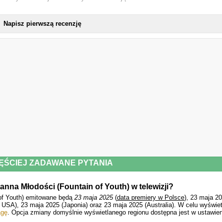
Napisz pierwszą recenzję
ĘŚCIEJ ZADAWANE PYTANIA
tanna Młodości (Fountain of Youth) w telewizji?
 of Youth) emitowane będą
23 maja 2025
(
data premiery w Polsce
), 23 maja 2
 USA), 23 maja 2025 (Japonia) oraz 23 maja 2025 (Australia).
W celu wyświet
agę
. Opcja zmiany domyślnie wyświetlanego regionu dostępna jest w ustawie