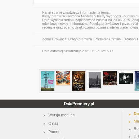
Na tej stronie znajdziesz informacje na temat:
Kiedy
premiera Fontanna Młodości
? Kiedy wychodzi Fountain of
Data wydania serialu zaplanowana została na 23.05.2025. Znaj
odcinków, newsy i informacje. Pooglądaj
zwiastun
i przeczytaj 
recenzje oraz oceny, dzięki czemu poznasz interesujące nowoś
Zobacz również:
Drago premiera
|
Premiera Criminal - season 1
Data ostatniej aktualizacji:
2025-05-23 12:15:17
DataPremiery.pl
Do
Wersja mobilna
Ma
O nas
Re
Pomoc
Dl