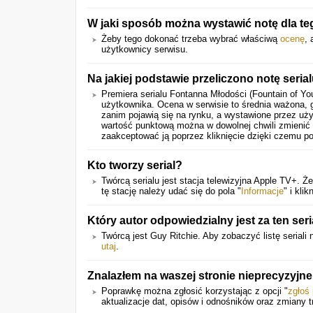
W jaki sposób można wystawić notę dla te
Żeby tego dokonać trzeba wybrać właściwą
ocenę
,
użytkownicy serwisu.
Na jakiej podstawie przeliczono notę seria
Premiera serialu
Fontanna Młodości (Fountain of Yo
użytkownika. Ocena w serwisie to średnia ważona, 
zanim pojawią się na rynku, a wystawione przez uż
wartość punktową można w dowolnej chwili zmienić 
zaakceptować ją poprzez kliknięcie dzięki czemu p
Kto tworzy serial?
Twórcą serialu jest stacja telewizyjna Apple TV+. Że
tę stację należy udać się do pola "
Informacje
" i kl
Który autor odpowiedzialny jest za ten seri
Twórcą jest Guy Ritchie. Aby zobaczyć listę seriali 
utaj
.
Znalazłem na waszej stronie nieprecyzyjne
Poprawkę można zgłosić korzystając z opcji "
zgłoś
aktualizacje dat, opisów i odnośników oraz zmiany t