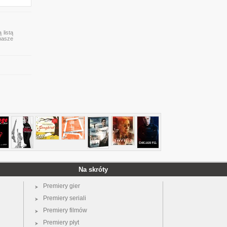
 listą
 nasze
Na skróty
Premiery gier
Premiery seriali
Premiery filmów
Premiery płyt