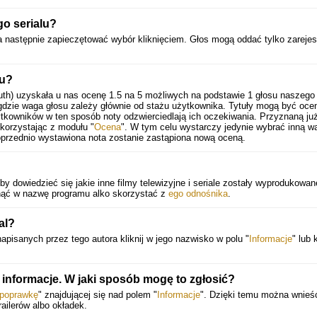
go serialu?
 a następnie zapieczętować wybór kliknięciem. Głos mogą oddać tylko zarejes
lu?
uth)
uzyskała u nas ocenę
1.5
na
5
możliwych na podstawie
1
głosu naszego
gdzie waga głosu zależy głównie od stażu użytkownika. Tytuły mogą być oce
ytkowników w ten sposób noty odzwierciedlają ich oczekiwania. Przyznaną ju
korzystając z modułu "
Ocena
". W tym celu wystarczy jedynie wybrać inną wa
oprzednio wystawiona nota zostanie zastąpiona nową oceną.
by dowiedzieć się jakie inne filmy telewizyjne i seriale zostały wyprodukowa
iknąć w nazwę programu alko skorzystać z
ego odnośnika
.
al?
napisanych przez tego autora kliknij w jego nazwisko w polu "
Informacje
" lub k
 informacje. W jaki sposób mogę to zgłosić?
 poprawkę
" znajdującej się nad polem "
Informacje
". Dzięki temu można wnieś
railerów albo okładek.