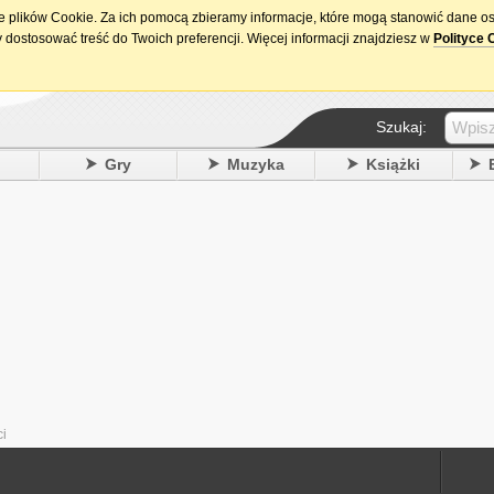
ie plików Cookie. Za ich pomocą zbieramy informacje, które mogą stanowić dane o
15. urodziny DataPremiery.pl
 dostosować treść do Twoich preferencji. Więcej informacji znajdziesz w
Polityce 
Szukaj:
y
Gry
Muzyka
Książki
i