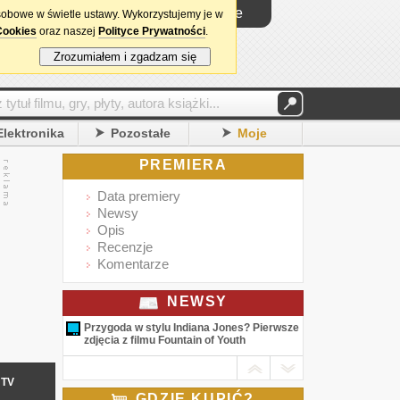
Logowanie
sobowe w świetle ustawy. Wykorzystujemy je w
Cookies
oraz naszej
Polityce Prywatności
.
Zrozumiałem i zgadzam się
Elektronika
Pozostałe
Moje
PREMIERA
Data premiery
Newsy
Opis
Recenzje
Komentarze
NEWSY
Przygoda w stylu Indiana Jones? Pierwsze
zdjęcia z filmu Fountain of Youth
TV
GDZIE KUPIĆ?