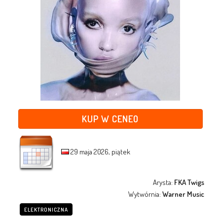
KUP W CENEO
29 maja 2026, piątek
Arysta:
FKA Twigs
Wytwórnia:
Warner Music
ELEKTRONICZNA