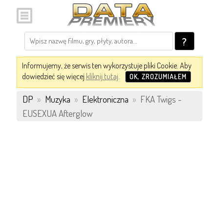
?
Informujemy, że serwis ten wykorzystuje pliki Cookie. Aby
dowiedzieć się więcej
kliknij tutaj
.
OK, ZROZUMIAŁEM
DP
»
Muzyka
»
Elektroniczna
»
FKA Twigs -
EUSEXUA Afterglow