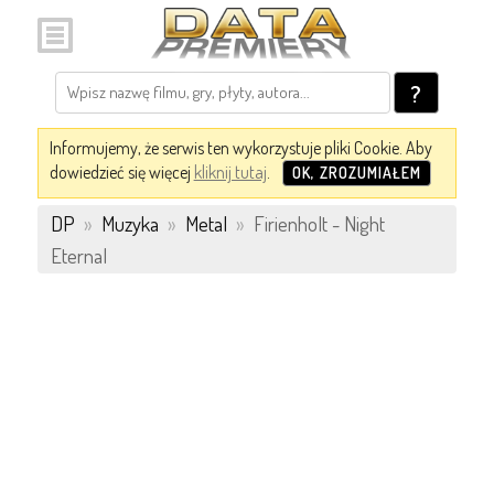
?
Informujemy, że serwis ten wykorzystuje pliki Cookie. Aby
dowiedzieć się więcej
kliknij tutaj
.
OK, ZROZUMIAŁEM
DP
»
Muzyka
»
Metal
»
Firienholt - Night
Eternal