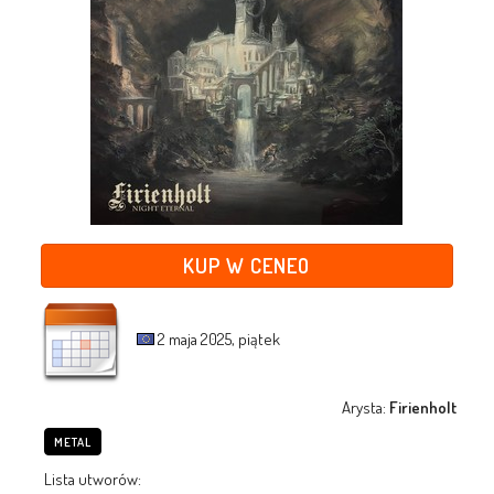
KUP W CENEO
2 maja 2025, piątek
Arysta:
Firienholt
METAL
Lista utworów: