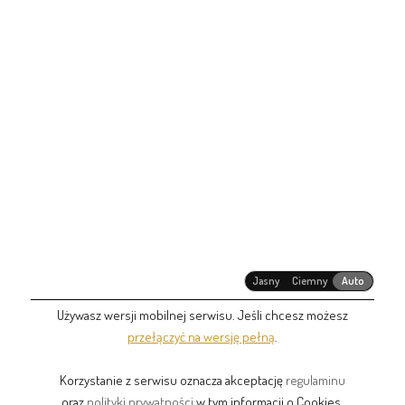
Jasny
Ciemny
Auto
Używasz wersji mobilnej serwisu. Jeśli chcesz możesz
przełączyć na wersję pełną
.
Korzystanie z serwisu oznacza akceptację
regulaminu
oraz
polityki prywatności
w tym informacji o Cookies.