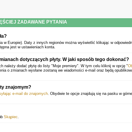
NOWA
ĘŚCIEJ ZADAWANE PYTANIA
ła?
ia w Europie).
Daty z innych regionów można wyświetlić klikając w odpowied
ępna jest w ustawieniach konta.
ianach dotyczących płyty. W jaki sposób tego dokonać?
należy dodać płytę do listy "Moje premiery". W tym celu kliknij w opcję "
Ob
enia o zmianach wysłane zostaną we wiadomości e-mail oraz będą opublikow
yty znajomym?
syłając e-mail do znajomych
. Obydwie te opcje znajdują się na pasku w górne
ub
Skąpiec
.