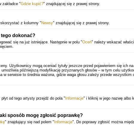
w zakładce "
Gdzie kupić?
" znajdującej się z prawej strony.
 skorzystać z kolumny "
Newsy
" znajdującej się z prawej strony.
ę tego dokonać?
gować się na już istniejące. Następnie w polu "
Oceń
" należy wskazać właśc
nięciem.
ceny. Użytkownicy mogą oceniać tytuły jeszcze przed pojawieniem się ich na
 umożliwia późniejszą modyfikację przyznanych głosów – w tym celu użytko
a w serwisie to średnia ważona, gdzie waga głosu zależy przede wszystkim 
 płyt od tego artysty przejdź do pola "
Informacje
" i kliknij w jego nazwę albo k
jaki sposób mogę zgłosić poprawkę?
wkę
" znajdujący się nad polem "
Informacje
". Do poprawy zgłosić można międ