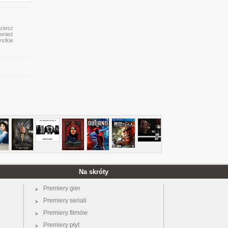
dziesz
ównież
ystkie
Na skróty
Premiery gier
Premiery seriali
Premiery filmów
Premiery płyt