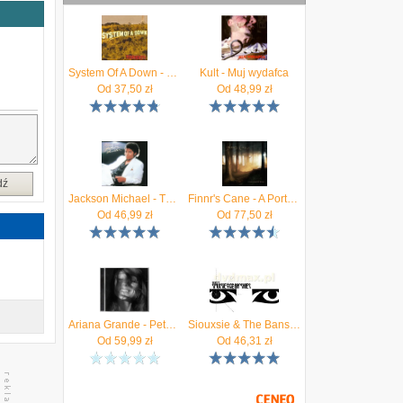
System Of A Down - Toxicity (CD)
Kult - Muj wydafca
Od
37,50
zł
Od
48,99
zł
dź
Jackson Michael - Thriller (Reedycja)
Finnr's Cane - A Portrait Painted By The Sun (CD)
Od
46,99
zł
Od
77,50
zł
Ariana Grande - Petal (CD)
Siouxsie & The Banshees: The Best Of [CD]
Od
59,99
zł
Od
46,31
zł