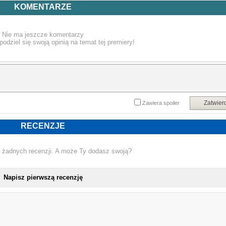
07. The Spell Of The Change Of Seasons
KOMENTARZE
08. Harvest
Nie ma jeszcze komentarzy
podziel się swoją opinią na temat tej premiery!
Zatwier
Zawiera spoiler
RECENZJE
 żadnych recenzji. A może Ty dodasz swoją?
Napisz pierwszą recenzję