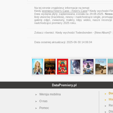
Na tej stronie znajdziesz informacje na temat:
Kiedy
premiera Finnr's Cane - Finnr's Cane
? Kiedy wychodzi Fin
Data wydania płyty zaplanowana została na 29.08.2025.
Nowa 
listę utworów (tracklista), newsy i nadchodzące single, promują
galerię zdjęć, zwiastuny, trailery, klipy wideo, nasze recen
nadchodzące premiery 2025 roku.
Zobacz również:
Kiedy wychodzi Todesbonden - [New Album]?
|
Data ostatniej aktualizacji:
2025-06-30 14:06:04
DataPremiery.pl
Do
Wersja mobilna
Ma
O nas
Re
Pomoc
Dl