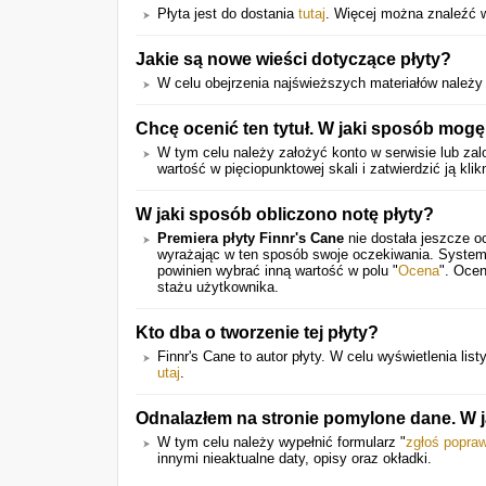
Płyta jest do dostania
tutaj
. Więcej można znaleźć 
Jakie są nowe wieści dotyczące płyty?
W celu obejrzenia najświeższych materiałów należy
Chcę ocenić ten tytuł. W jaki sposób mog
W tym celu należy założyć konto w serwisie lub zalo
wartość w pięciopunktowej skali i zatwierdzić ją klik
W jaki sposób obliczono notę płyty?
Premiera płyty Finnr's Cane
nie dostała jeszcze o
wyrażając w ten sposób swoje oczekiwania. System
powinien wybrać inną wartość w polu "
Ocena
". Ocen
stażu użytkownika.
Kto dba o tworzenie tej płyty?
Finnr's Cane to autor płyty. W celu wyświetlenia listy
utaj
.
Odnalazłem na stronie pomylone dane. W 
W tym celu należy wypełnić formularz "
zgłoś popra
innymi nieaktualne daty, opisy oraz okładki.