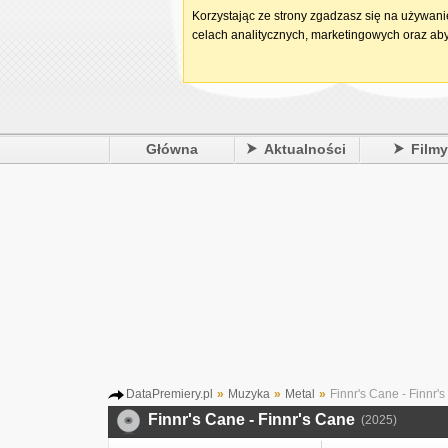
Korzystając ze strony zgadzasz się na używan
celach analitycznych, marketingowych oraz aby
Główna
Aktualności
Film
DataPremiery.pl
»
Muzyka
»
Metal
»
Finnr's Cane - Finnr'
Finnr's Cane - Finnr's Cane
(2025)