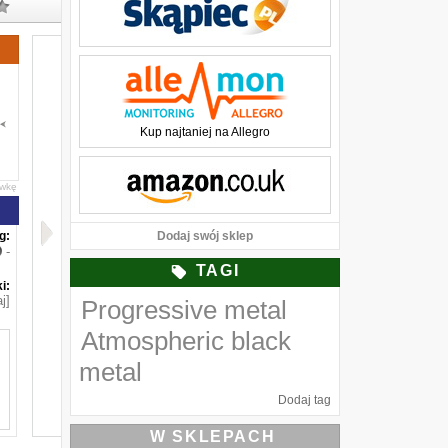
Kup najtaniej na Allegro
awkę
g:
Dodaj swój sklep
-
TAGI
i:
j]
Progressive metal
Atmospheric black
metal
Dodaj tag
W SKLEPACH