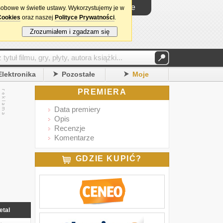
Logowanie
sobowe w świetle ustawy. Wykorzystujemy je w
Cookies
oraz naszej
Polityce Prywatności
.
Zrozumiałem i zgadzam się
Elektronika
Pozostałe
Moje
PREMIERA
Data premiery
Opis
Recenzje
Komentarze
GDZIE KUPIĆ?
etal