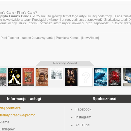
nr's Cane - Finnr's Cane?
płyta Finnr's Cane
z 2025 roku to główny temat tego artykułu i tej podstrony. U nas znaj
ce nowe dzieło artysty. Pooglądaj
zwiastun
i przeczytaj naszą zapowiedź. Znajdziesz tutaj r
zje oraz oceny, dzięki czemu poznasz interesujące nowości oraz zapowiedzi, a także wsz
Pani Fletcher - sezon 2 data wydania
|
Premiera Kamel - [New Album]
Recently Viewed
Informacje i usługi
Społeczność
daj premierę
Facebook
teriały prasowe/promo
Instagram
klama
YouTube
a sklepów