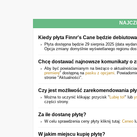
NAJCZ
Kiedy płyta Finnr's Cane będzie debiutowa
Płyta dostępna będzie 29 sierpnia 2025 (data wydan
Opcja zmiany domyślnie wyświetlanego regionu dost
Chcę dostawać najnowsze komunikaty o zm
Aby być powiadamianym na bieżąco o aktualnościach 
premierę
" dostępną na
pasku z opcjami
. Powiadomi
stronie "Aktualności".
Czy jest możliwość zarekomendowania pł
Można to uczynić klikając przycisk "
Lubię to!
" lub
y
części strony.
Za ile dostanę płytę?
W celu sprawdzenia ceny płyty kliknij tutaj:
Ceneo
l
W jakim miejscu kupię płytę?