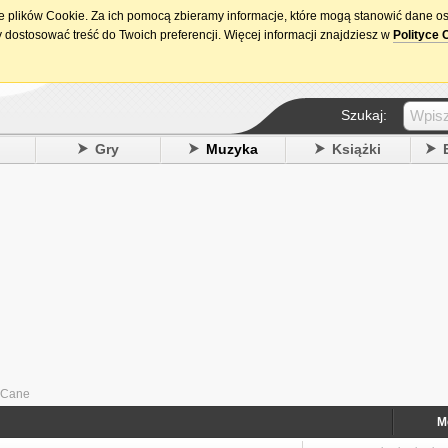
ie plików Cookie. Za ich pomocą zbieramy informacje, które mogą stanowić dane o
15. urodziny DataPremiery.pl
 dostosować treść do Twoich preferencji. Więcej informacji znajdziesz w
Polityce 
Szukaj:
y
Gry
Muzyka
Książki
s Cane
M