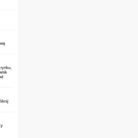
iwą
 rynku,
wnik
od
liknij
zy