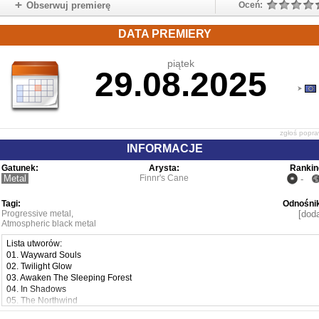
Obserwuj premierę
Oceń:
DATA PREMIERY
piątek
29.08.2025
zgłoś popr
INFORMACJE
Gatunek:
Arysta:
Rankin
Metal
Finnr's Cane
-
Tagi:
Odnośnik
Progressive metal
,
[doda
Atmospheric black metal
Lista utworów:
01. Wayward Souls
02. Twilight Glow
03. Awaken The Sleeping Forest
04. In Shadows
05. The Northwind
06. The Everwinter Grey