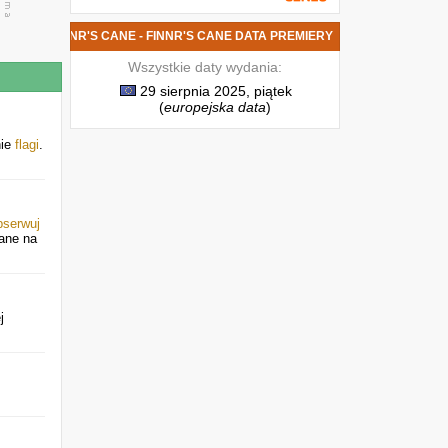
 PŁYTA FINNR'S CANE - FINNR'S CANE DATA PREMIERY
Wszystkie daty wydania:
29 sierpnia 2025, piątek
(
europejska data
)
nie
flagi
.
serwuj
ane na
j