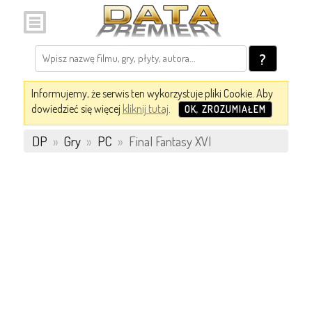
?
Informujemy, że serwis ten wykorzystuje pliki Cookie. Aby
dowiedzieć się więcej
kliknij tutaj
.
OK, ZROZUMIAŁEM
DP
»
Gry
»
PC
»
Final Fantasy XVI