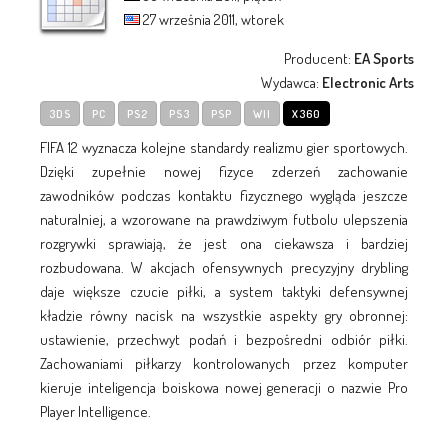
27 września 2011, wtorek
Producent:
EA Sports
Wydawca:
Electronic Arts
3DS
PC
PS2
PS3
PSP
WII
X360
FIFA 12 wyznacza kolejne standardy realizmu gier sportowych.
Dzięki zupełnie nowej fizyce zderzeń zachowanie
zawodników podczas kontaktu fizycznego wygląda jeszcze
naturalniej, a wzorowane na prawdziwym futbolu ulepszenia
rozgrywki sprawiają, że jest ona ciekawsza i bardziej
rozbudowana. W akcjach ofensywnych precyzyjny drybling
daje większe czucie piłki, a system taktyki defensywnej
kładzie równy nacisk na wszystkie aspekty gry obronnej:
ustawienie, przechwyt podań i bezpośredni odbiór piłki.
Zachowaniami piłkarzy kontrolowanych przez komputer
kieruje inteligencja boiskowa nowej generacji o nazwie Pro
Player Intelligence.