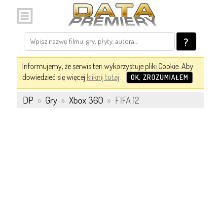
?
Informujemy, że serwis ten wykorzystuje pliki Cookie. Aby
dowiedzieć się więcej
kliknij tutaj
.
OK, ZROZUMIAŁEM
DP
»
Gry
»
Xbox 360
»
FIFA 12