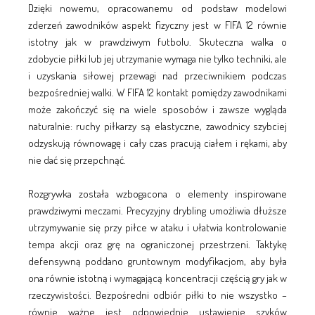
Dzięki nowemu, opracowanemu od podstaw modelowi
zderzeń zawodników aspekt fizyczny jest w FIFA 12 równie
istotny jak w prawdziwym futbolu. Skuteczna walka o
zdobycie piłki lub jej utrzymanie wymaga nie tylko techniki, ale
i uzyskania siłowej przewagi nad przeciwnikiem podczas
bezpośredniej walki. W FIFA 12 kontakt pomiędzy zawodnikami
może zakończyć się na wiele sposobów i zawsze wygląda
naturalnie: ruchy piłkarzy są elastyczne, zawodnicy szybciej
odzyskują równowagę i cały czas pracują ciałem i rękami, aby
nie dać się przepchnąć.
Rozgrywka została wzbogacona o elementy inspirowane
prawdziwymi meczami. Precyzyjny drybling umożliwia dłuższe
utrzymywanie się przy piłce w ataku i ułatwia kontrolowanie
tempa akcji oraz grę na ograniczonej przestrzeni. Taktykę
defensywną poddano gruntownym modyfikacjom, aby była
ona równie istotną i wymagającą koncentracji częścią gry jak w
rzeczywistości. Bezpośredni odbiór piłki to nie wszystko –
równie ważne jest odpowiednie ustawienie szyków