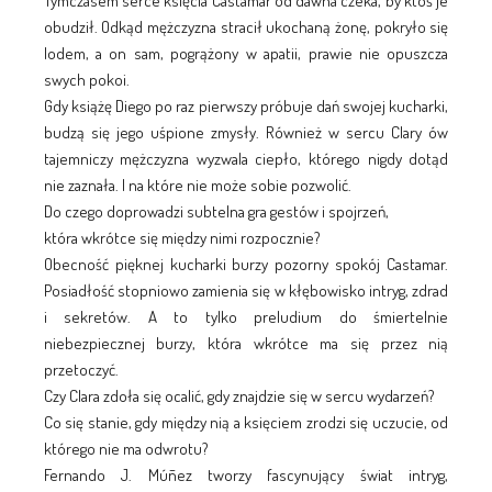
Tymczasem serce księcia Castamar od dawna czeka, by ktoś je
obudził. Odkąd mężczyzna stracił ukochaną żonę, pokryło się
lodem, a on sam, pogrążony w apatii, prawie nie opuszcza
swych pokoi.
Gdy książę Diego po raz pierwszy próbuje dań swojej kucharki,
budzą się jego uśpione zmysły. Również w sercu Clary ów
tajemniczy mężczyzna wyzwala ciepło, którego nigdy dotąd
nie zaznała. I na które nie może sobie pozwolić.
Do czego doprowadzi subtelna gra gestów i spojrzeń,
która wkrótce się między nimi rozpocznie?
Obecność pięknej kucharki burzy pozorny spokój Castamar.
Posiadłość stopniowo zamienia się w kłębowisko intryg, zdrad
i sekretów. A to tylko preludium do śmiertelnie
niebezpiecznej burzy, która wkrótce ma się przez nią
przetoczyć.
Czy Clara zdoła się ocalić, gdy znajdzie się w sercu wydarzeń?
Co się stanie, gdy między nią a księciem zrodzi się uczucie, od
którego nie ma odwrotu?
Fernando J. Múñez tworzy fascynujący świat intryg,