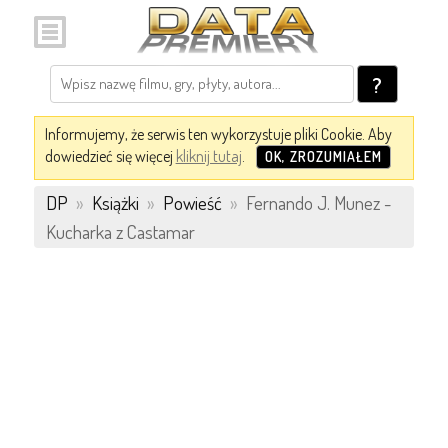
?
Informujemy, że serwis ten wykorzystuje pliki Cookie. Aby
dowiedzieć się więcej
kliknij tutaj
.
OK, ZROZUMIAŁEM
DP
»
Książki
»
Powieść
»
Fernando J. Munez -
Kucharka z Castamar