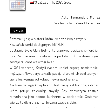
13 października 2021, środa
Autor:
Fernando J. Munez
Wydawnictwo:
Znak Literanova
POWIEŚĆ
Rozsmakuj się w historii, która uwiedzie twoje zmysły.
Hiszpański serial dostępny na NETFLIX
Dostatnie życie Clary Belmonte przerywa tragiczna śmierć jej
ojca. Zrozpaczona i pozbawiona protekcji młoda dziewczyna
zostaje rzucona we wrogi świat.
W XVIII-wiecznej Kastylii życiem kobiet rządzą namiętności
mężczyzn. Nawet arystokratki padają ofiarami ich bezlitosnych
gier, a los wymaga od kobiet niewiarygodnej siły.
Ale Clara ma wyjątkowy talent. Jest pasją jest kuchnia, a dania,
które gotuje, zniewalają zmysły. Gdy dziewczyna zostaje
zatrudniona jako pomoc kuchenna w posiadłości Castamar,
wie, że to dla niej szansa, by zawalczyć o siebie.