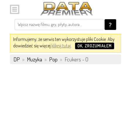
?
Informujemy, że serwis ten wykorzystuje pliki Cookie. Aby
dowiedzieć się więcej
kliknij tutaj
.
OK, ZROZUMIAŁEM
DP
»
Muzyka
»
Pop
»
Fcukers - O