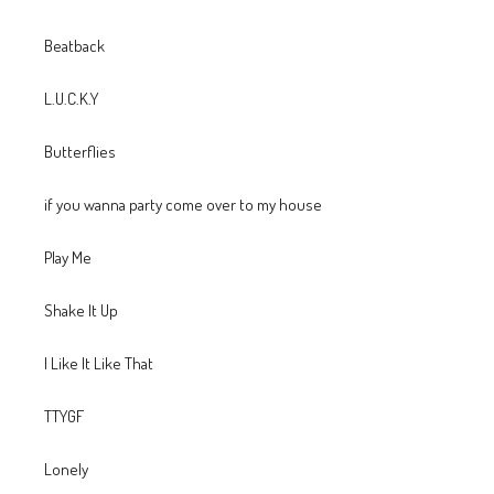
Beatback
L.U.C.K.Y
Butterflies
if you wanna party come over to my house
Play Me
Shake It Up
I Like It Like That
TTYGF
Lonely