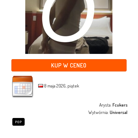
KUP W CENEO
8 maja 2026, piątek
Arysta:
Fcukers
Wytwórnia:
Universal
POP