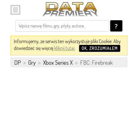
?
Informujemy, że serwis ten wykorzystuje pliki Cookie. Aby
dowiedzieć się więcej
kliknij tutaj
.
OK, ZROZUMIAŁEM
DP
»
Gry
»
Xbox Series X
»
FBC: Firebreak