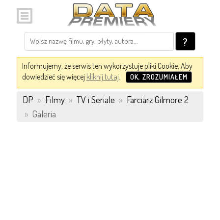
?
Informujemy, że serwis ten wykorzystuje pliki Cookie. Aby
dowiedzieć się więcej
kliknij tutaj
.
OK, ZROZUMIAŁEM
DP
»
Filmy
»
TV i Seriale
»
Farciarz Gilmore 2
»
Galeria