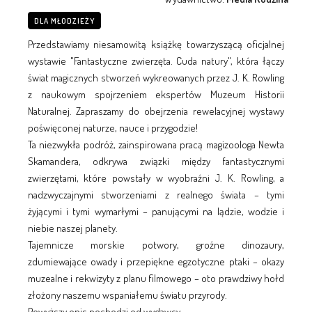
DLA MŁODZIEŻY
Przedstawiamy niesamowitą książkę towarzyszącą oficjalnej
wystawie "Fantastyczne zwierzęta. Cuda natury", która łączy
świat magicznych stworzeń wykreowanych przez J. K. Rowling
z naukowym spojrzeniem ekspertów Muzeum Historii
Naturalnej. Zapraszamy do obejrzenia rewelacyjnej wystawy
poświęconej naturze, nauce i przygodzie!
Ta niezwykła podróż, zainspirowana pracą magizoologa Newta
Skamandera, odkrywa związki między fantastycznymi
zwierzętami, które powstały w wyobraźni J. K. Rowling, a
nadzwyczajnymi stworzeniami z realnego świata – tymi
żyjącymi i tymi wymarłymi – panującymi na lądzie, wodzie i
niebie naszej planety.
Tajemnicze morskie potwory, groźne dinozaury,
zdumiewające owady i przepiękne egzotyczne ptaki – okazy
muzealne i rekwizyty z planu filmowego – oto prawdziwy hołd
złożony naszemu wspaniałemu światu przyrody.
Powyższy opis pochodzi od wydawcy.