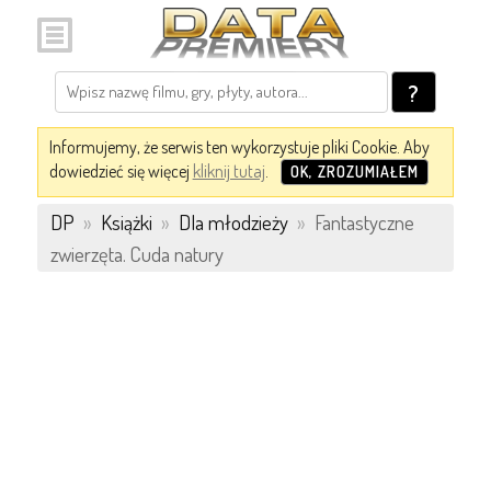
?
Informujemy, że serwis ten wykorzystuje pliki Cookie. Aby
dowiedzieć się więcej
kliknij tutaj
.
OK, ZROZUMIAŁEM
DP
»
Książki
»
Dla młodzieży
»
Fantastyczne
zwierzęta. Cuda natury