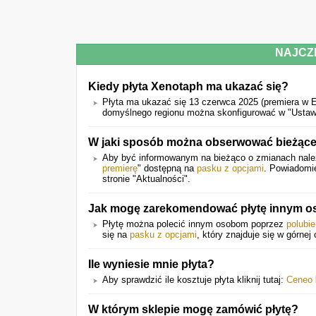
NAJCZ
Kiedy płyta Xenotaph ma ukazać się?
Płyta ma ukazać się 13 czerwca 2025 (premiera w E
domyślnego regionu można skonfigurować w "Ustawi
W jaki sposób można obserwować bieżące
Aby być informowanym na bieżąco o zmianach należy 
premierę
" dostępną na
pasku z opcjami
. Powiadomi
stronie "Aktualności".
Jak mogę zarekomendować płytę innym 
Płytę można polecić innym osobom poprzez
polubi
się na
pasku z opcjami
, który znajduje się w górnej 
Ile wyniesie mnie płyta?
Aby sprawdzić ile kosztuje płyta kliknij tutaj:
Ceneo
W którym sklepie mogę zamówić płytę?