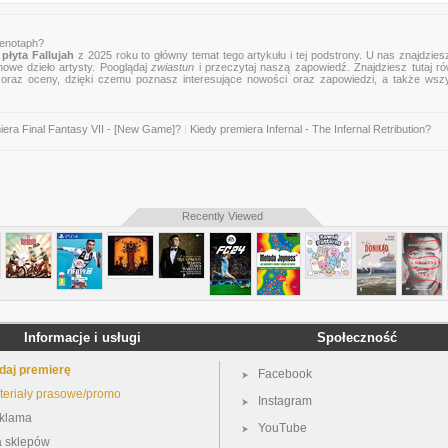
Xenotaph?
płyta Fallujah
z 2025 roku to główny temat tego artykułu i tej podstrony. U nas znajdziesz
nowe dzieło artysty. Pooglądaj
zwiastun
i przeczytaj naszą zapowiedź. Znajdziesz tutaj r
zje oraz oceny, dzięki czemu poznasz interesujące nowości oraz zapowiedzi, a także wsz
iera Final Fantasy VII - [New Game]?
|
Kiedy premiera Infernal - The Infernal Retribution?
Recently Viewed
Informacje i usługi
Społeczność
daj premierę
Facebook
teriały prasowe/promo
Instagram
klama
YouTube
a sklepów