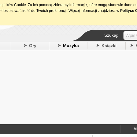
ie plików Cookie. Za ich pomocą zbieramy informacje, które mogą stanowić dane o
15. urodziny DataPremiery.pl
 dostosować treść do Twoich preferencji. Więcej informacji znajdziesz w
Polityce 
Szukaj:
y
Gry
Muzyka
Książki
M