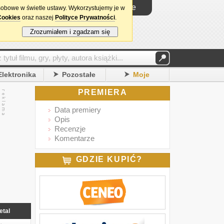
Logowanie
sobowe w świetle ustawy. Wykorzystujemy je w
Cookies
oraz naszej
Polityce Prywatności
.
Zrozumiałem i zgadzam się
Elektronika
Pozostałe
Moje
PREMIERA
Data premiery
Opis
Recenzje
Komentarze
GDZIE KUPIĆ?
etal