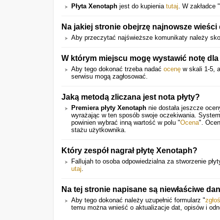
Płyta Xenotaph
jest do kupienia
tutaj
. W zakładce "
Na jakiej stronie obejrzę najnowsze wieści
Aby przeczytać najświeższe komunikaty należy skor
W którym miejscu mogę wystawić notę dla 
Aby tego dokonać trzeba nadać
ocenę
w skali 1-5, 
serwisu mogą zagłosować.
Jaką metodą zliczana jest nota płyty?
Premiera płyty Xenotaph
nie dostała jeszcze ocen
wyrażając w ten sposób swoje oczekiwania. System
powinien wybrać inną wartość w polu "
Ocena
". Ocen
stażu użytkownika.
Który zespół nagrał płytę Xenotaph?
Fallujah to osoba odpowiedzialna za stworzenie płyty
utaj
.
Na tej stronie napisane są niewłaściwe d
Aby tego dokonać należy uzupełnić formularz "
zgło
temu można wnieść o aktualizacje dat, opisów i odn