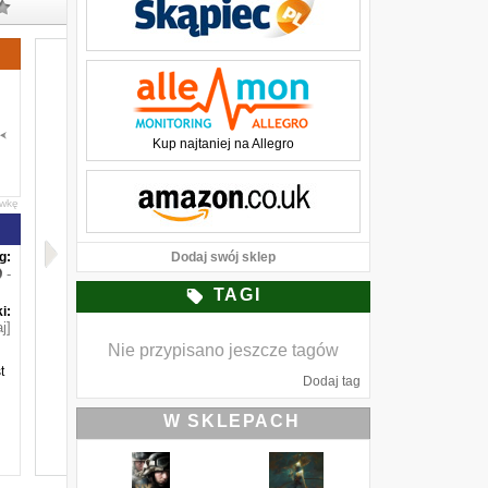
Kup najtaniej na Allegro
awkę
g:
Dodaj swój sklep
-
TAGI
i:
j]
Nie przypisano jeszcze tagów
t
Dodaj tag
W SKLEPACH