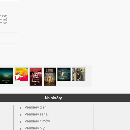
 listę
ównież
ystkie
Na skróty
Premiery gier
Premiery seriali
Premiery filmów
Premiery płyt