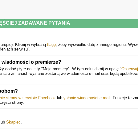
ĘŚCIEJ ZADAWANE PYTANIA
uropie).
Kliknij w wybraną
flagę
, żeby wyświetlić datę z innego regionu. Wyśw
eniach serwisu".
 wiadomości o premierze?
dodać płytę do listy "Moje premiery". W tym celu kliknij w opcję "
Obserwuj
enia o zmianach wysłane zostaną we wiadomości e-mail oraz będą opublikow
osobom?
enie strony w serwisie Facebook
lub
ysłanie wiadomości e-mail
. Funkcje te zn
części strony.
lub
Skąpiec
.