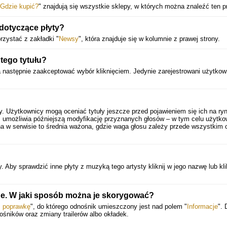
Gdzie kupić?
" znajdują się wszystkie sklepy, w których można znaleźć ten p
 dotyczące płyty?
zystać z zakładki "
Newsy
", która znajduje się w kolumnie z prawej strony.
tego tytułu?
a następnie zaakceptować wybór kliknięciem. Jedynie zarejestrowani użytkow
y. Użytkownicy mogą oceniać tytuły jeszcze przed pojawieniem się ich na ry
 umożliwia późniejszą modyfikację przyznanych głosów – w tym celu użytko
a w serwisie to średnia ważona, gdzie waga głosu zależy przede wszystkim 
. Aby sprawdzić inne płyty z muzyką tego artysty kliknij w jego nazwę lub kli
ane. W jaki sposób można je skorygować?
ś poprawkę
", do którego odnośnik umieszczony jest nad polem "
Informacje
". 
ośników oraz zmiany trailerów albo okładek.