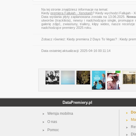
Na tej stronie znajdziesz informacje na temat:
Kiedy
premiera Fallujah - Xenotaph
? Kiedy wychodzi Fallujah - 
Data wydania płyty zaplanowana została na 13.06.2025.
Nowa 
utworów (tracklista), newsy i nadchodzące single, promujące 
galerię zdjęć, zwiastuny, trailery, klipy wideo, nasze recen
nadchodzące premiery 2025 roku.
Zobacz również:
Kiedy premiera 2 Days To Vegas?
|
Kiedy prem
Data ostatniej aktualizacji:
2025-04-16 00:11:14
DataPremiery.pl
Do
Wersja mobilna
Ma
O nas
Re
Pomoc
Dl