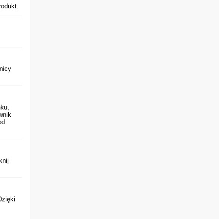
rodukt.
nicy
nku,
wnik
od
knij
Dzięki