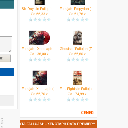
Six Days in Fallujah (Digital)
Fallujah: Empyrian [CD]
Od
66,33
zł
Od
51,78
zł
Fallujah - Xenotaph (Winyl)
Ghosts of Fallujah (Tyler Coley D.)
Od
138,00
zł
Od
65,80
zł
dź
Fallujah- Xenotaph (CD)
First Fights in Fallujah: Marines During Operation Vigilant Resolve, in Iraq, April 2004
Od
65,70
zł
Od
174,99
zł
NOWA PŁYTA FALLUJAH - XENOTAPH DATA PREMIERY