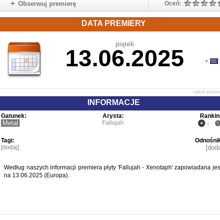
Obserwuj premierę
Oceń:
DATA PREMIERY
piątek
13.06.2025
zgłoś popr
INFORMACJE
Gatunek:
Arysta:
Rankin
Metal
Fallujah
-
Tagi:
Odnośnik
[dodaj]
[doda
Według naszych informacji premiera płyty 'Fallujah - Xenotaph' zapowiadana jes
na 13.06.2025 (Europa).