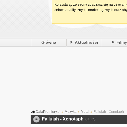
Korzystając ze strony zgadzasz się na używan
celach analitycznych, marketingowych oraz aby
Główna
Aktualności
Film
DataPremiery.pl
»
Muzyka
»
Metal
»
Fallujah - Xenotaph
Fallujah - Xenotaph
(2025)