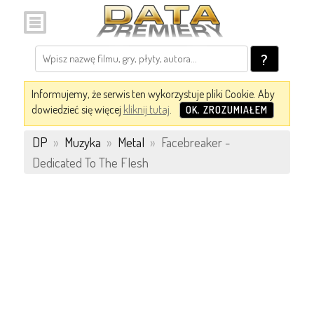
?
Informujemy, że serwis ten wykorzystuje pliki Cookie. Aby
dowiedzieć się więcej
kliknij tutaj
.
OK, ZROZUMIAŁEM
DP
»
Muzyka
»
Metal
»
Facebreaker -
Dedicated To The Flesh