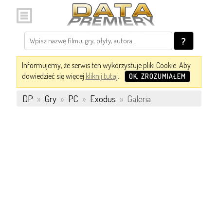
?
Informujemy, że serwis ten wykorzystuje pliki Cookie. Aby
dowiedzieć się więcej
kliknij tutaj
.
OK, ZROZUMIAŁEM
DP
»
Gry
»
PC
»
Exodus
»
Galeria