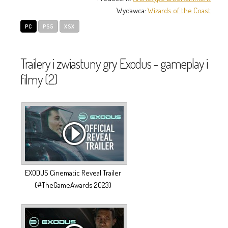
Wydawca:
Wizards of the Coast
PC
PS5
XSX
Trailery i zwiastuny gry Exodus - gameplay i
filmy (2)
EXODUS Cinematic Reveal Trailer
(#TheGameAwards 2023)