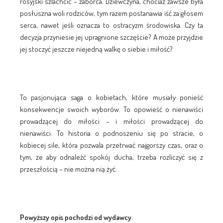
rosyjski szlachcic – zaborca. Dziewczyna, chociaż zawsze była
posłuszna woli rodziców, tym razem postanawia iść za głosem
serca, nawet jeśli oznacza to ostracyzm środowiska. Czy ta
decyzja przyniesie jej upragnione szczęście? A może przyjdzie
jej stoczyć jeszcze niejedną walkę o siebie i miłość?
To pasjonująca saga o kobietach, które musiały ponieść
konsekwencje swoich wyborów. To opowieść o nienawiści
prowadzącej do miłości – i miłości prowadzącej do
nienawiści. To historia o podnoszeniu się po stracie, o
kobiecej sile, która pozwala przetrwać najgorszy czas, oraz o
tym, że aby odnaleźć spokój ducha, trzeba rozliczyć się z
przeszłością – nie można nią żyć.
Powyższy opis pochodzi od wydawcy.