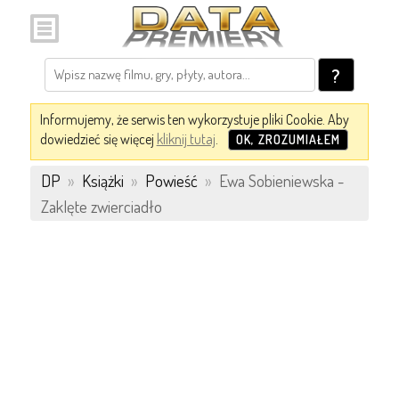
?
Informujemy, że serwis ten wykorzystuje pliki Cookie. Aby
dowiedzieć się więcej
kliknij tutaj
.
OK, ZROZUMIAŁEM
DP
»
Książki
»
Powieść
»
Ewa Sobieniewska -
Zaklęte zwierciadło