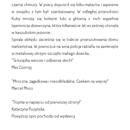
czarne chmury. W pracy dopuścił się kilku matactw i zapewne
w związku z tym był szantażowany. W odległej przeszłości
Kuby mnożą się kolejne luki, a główną z nich wypełnia
tajemnicza dziewczyna, która kilkanaście lat wcześniej utonęła
w kaszubskim jeziorze...
Spirala obłędu zacieśnia się w trakcie przeszukiwania domu
małżeństwa. W piwniczce na wina policja natrafia na zamknięte
w metalowej skrzyni szczątki małego dziecka...
"Ta książka wessie i odbierze dech!"
Max Czornyj
"Mroczna, zagadkowa i nieodkładalna. Czekam na więcej!"
Marcel Moss
"Trzyma w napięciu od pierwszej strony!"
Katarzyna Puzyńska
Powyższy opis pochodzi od wydawcy.