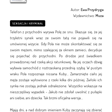
Autor:
Ewa Przydryga
Wydawnictwo:
Muza
SENSACJA I KRYMINAŁ
Telefon z przychodni wyrywa Polę ze snu. Okazuje się, że jej
trzyletni synek wraz ze swoim tatą nie pojawili się na
umówionej wizycie. Gdy Pola nie może skontaktować się ze
swoim mężem, mimo szalejącej za oknem zamieci, decyduje
się pojechać do przychodni. Po drodze jest świadkiem
prowadzonej nad rzeką akcji ratunkowej. Na jej oczach dźwig
wyławia samochód z roztrzaskaną przednią szybą. W pustym
wraku Pola rozpoznaje nissana Kuby... Zamarznięte ciało jej
męża zostaje wyłowione z rzeki kilka dni później. Zwłoki ich
synka nie zostają jednak odnalezione. Wszystko wskazuje na
nieszczęśliwy wypadek - Jakub nie zdołał uwolnić z pułapki
ani siebie, ani dziecka. Tak brzmi oficjalna wersja...
Mijają dni, a nad dobrym imieniem Kuby zaczynają się zbierać