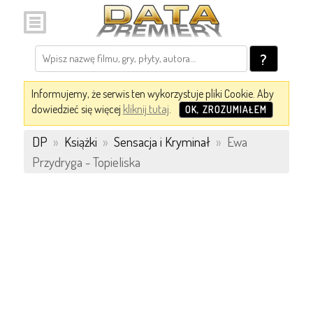
?
Informujemy, że serwis ten wykorzystuje pliki Cookie. Aby
dowiedzieć się więcej
kliknij tutaj
.
OK, ZROZUMIAŁEM
DP
»
Książki
»
Sensacja i Kryminał
»
Ewa
Przydryga - Topieliska