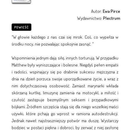
Autor:
Ewa Pirce
Wydawnictwo:
Plectrum
POWIEŚĆ
"W głowie każdego z nas czai się mrok. Coś, co wypełza w
środku nocy, nie pozwalając spokojnie zasnąć. "
Wspomnienia jednym dają siłę, innych torturują. W przypadku
Matthew były wyniszczające i bolesne. Niegdyś pełen empatii
i radości, wspinający się po drabinie sukcesu mężczyzna z
dnia na dzień porzuca swoje uporządkowane życie, a wraz z
nim dotychczasową osobowość. Zamiast marynarki wkłada
skórzaną kurtkę, limuzynę zamienia na motocykl, a miłość i
czułość zastępuje bezmyślnym seksem i przypadkowymi
bójkami. Źródłem szczęścia stają się dla niego wszelkiej maści
używki, które pchają go wprost w ramiona autodestrukcji.
Jednak nawet najstraszniejszy potwór ma duszę. Wystarczy
bodziec w postaci piękna i dobroci, by zerwać z niej zasłonę