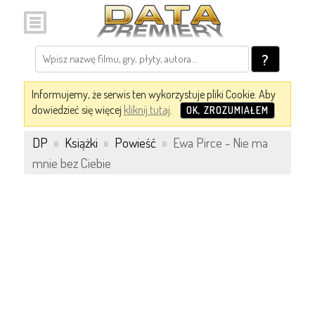
?
Informujemy, że serwis ten wykorzystuje pliki Cookie. Aby
dowiedzieć się więcej
kliknij tutaj
.
OK, ZROZUMIAŁEM
DP
»
Książki
»
Powieść
»
Ewa Pirce - Nie ma
mnie bez Ciebie