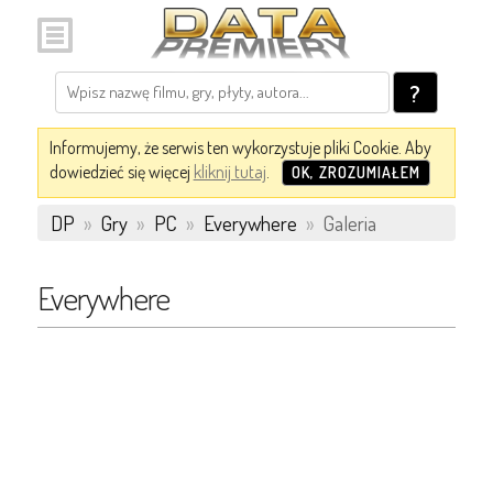
?
Informujemy, że serwis ten wykorzystuje pliki Cookie. Aby
dowiedzieć się więcej
kliknij tutaj
.
OK, ZROZUMIAŁEM
DP
»
Gry
»
PC
»
Everywhere
»
Galeria
Everywhere