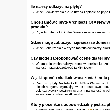
Ile należy odłożyć na płytę?
W celu dowiedzenia się ile trzeba zapłacić za płytę kl
Chcę zamówić płytę Architects Of A New W
produkt?
Płytę Architects Of A New Weave można zamówić
t
Gdzie mogę zobaczyć najświeższe doniesi
W celu obejrzenia świeżych materiałów należy skor
Czy mogę zaproponować ocenę dla tej pły
W tym celu trzeba założyć konto w serwisie lub zalo
wartość i przypieczętować ją kliknięciem.
W jaki sposób skalkulowana została nota p
Premiera płyty Architects Of A New Weave
nie do
się ich na rynku, wyrażając w ten sposób swoje oc
celu użytkownik powinien wybrać inną wartość w pol
wszystkim od stażu użytkownika.
Który piosenkarz odpowiedzialny jest za p
Autorem płyty jest Evergrey. Kliknij
utaj
albo w nazwę