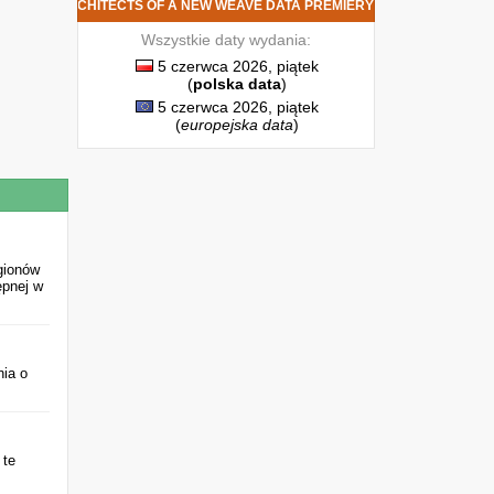
GREY - ARCHITECTS OF A NEW WEAVE DATA PREMIERY
Wszystkie daty wydania:
5 czerwca 2026, piątek
(
polska data
)
5 czerwca 2026, piątek
(
europejska data
)
gionów
ępnej w
nia o
 te