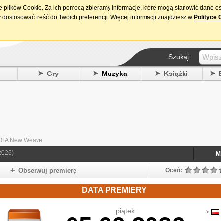
ie plików Cookie. Za ich pomocą zbieramy informacje, które mogą stanowić dane o
15. urodziny DataPremiery.pl
 dostosować treść do Twoich preferencji. Więcej informacji znajdziesz w
Polityce 
Szukaj:
y
Gry
Muzyka
Książki
 Of A New Weave
2026)
M
Obserwuj premierę
Oceń:
DATA PREMIERY
piątek