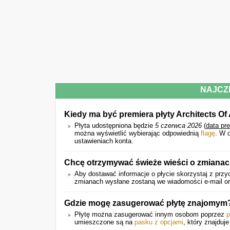
NAJCZ
Kiedy ma być premiera płyty Architects O
Płyta udostępniona będzie
5 czerwca 2026
(
data pr
można wyświetlić wybierając odpowiednią
flagę
. W 
ustawieniach konta.
Chcę otrzymywać świeże wieści o zmianac
Aby dostawać informacje o płycie skorzystaj z przy
zmianach wysłane zostaną we wiadomości e-mail ora
Gdzie mogę zasugerować płytę znajomym
Płytę można zasugerować innym osobom poprzez
p
umieszczone są na
pasku z opcjami
, który znajduje