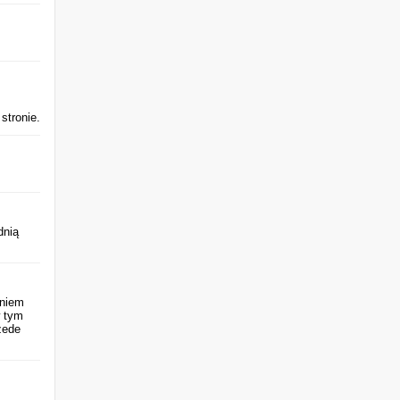
stronie.
dnią
eniem
w tym
zede