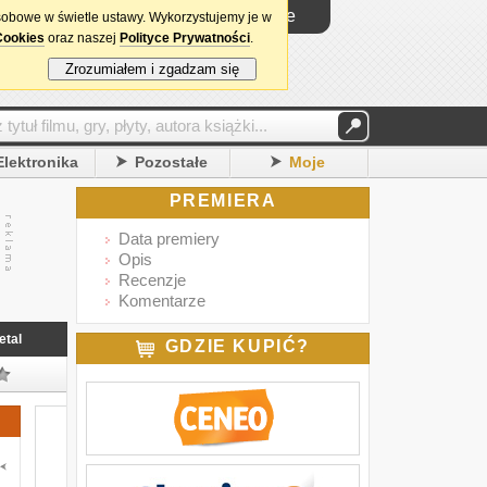
Logowanie
sobowe w świetle ustawy. Wykorzystujemy je w
Cookies
oraz naszej
Polityce Prywatności
.
Zrozumiałem i zgadzam się
Elektronika
Pozostałe
Moje
PREMIERA
Data premiery
Opis
Recenzje
Komentarze
etal
GDZIE KUPIĆ?