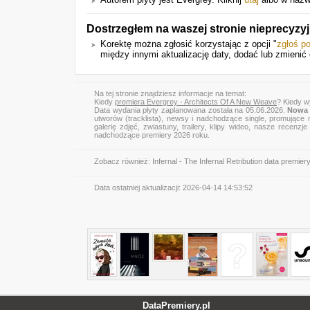
Dostrzegłem na waszej stronie nieprecyzy
Korektę można zgłosić korzystając z opcji "
zgłoś p
między innymi aktualizację daty, dodać lub zmienić o
Na tej stronie znajdziesz informacje na temat:
Kiedy
premiera Evergrey - Architects Of A New Weave
? Kiedy w
Data wydania płyty zaplanowana została na 05.06.2026.
Nowa 
utworów (tracklista), newsy i nadchodzące single, promujące 
galerię zdjęć, zwiastuny, trailery, klipy wideo, nasze recen
nadchodzące premiery 2026 roku.
Zobacz również:
Infernal - The Infernal Retribution data premier
Data ostatniej aktualizacji:
2026-04-14 14:53:52
DataPremiery.pl