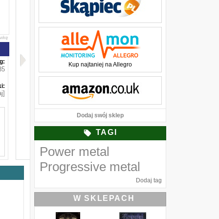
awkę
g:
Kup najtaniej na Allegro
35
i:
j]
Dodaj swój sklep
TAGI
Power metal
Progressive metal
Dodaj tag
W SKLEPACH