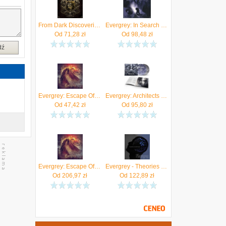
From Dark Discoveries To Heartless Portraits Evergrey
Evergrey: In Search Of Truth (digipack) [CD]
Od
71,28
zł
Od
98,48
zł
dź
Evergrey: Escape Of The Phoenix (digipack) [CD]
Evergrey: Architects Of A New Weave (Limited) (digipak) (2xCD)
Od
47,42
zł
Od
95,80
zł
Evergrey: Escape Of The Phoenix (Artbook) [CD]
Evergrey - Theories Of Emptiness (Winyl)
Od
206,97
zł
Od
122,89
zł