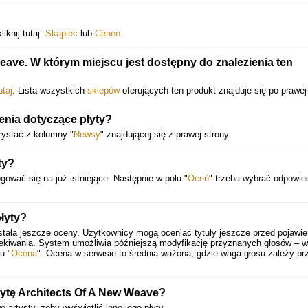
iknij tutaj:
Skąpiec
lub
Ceneo
.
eave. W którym miejscu jest dostępny do znalezienia ten
utaj
. Lista wszystkich
sklepów
oferujących ten produkt znajduje się po prawej 
enia dotyczące płyty?
zystać z kolumny "
Newsy
" znajdującej się z prawej strony.
ty?
gować się na już istniejące. Następnie w polu "
Oceń
" trzeba wybrać odpowie
łyty?
stała jeszcze oceny. Użytkownicy mogą oceniać tytuły jeszcze przed pojawi
zekiwania. System umożliwia późniejszą modyfikację przyznanych głosów – 
u "
Ocena
". Ocena w serwisie to średnia ważona, gdzie waga głosu zależy pr
łytę Architects Of A New Weave?
 artysty, żeby wyświetlić inne jego płyty.