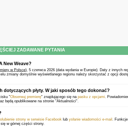
NOWA PŁYTA EVER
ĘŚCIEJ ZADAWANE PYTANIA
f A New Weave?
emiery w Polsce
), 5 czerwca 2026 (data wydania w Europie).
Daty z innych re
celu zmiany domyślnie wyświetlanego regionu należy skorzystać z opcji dost
h dotyczących płyty. W jaki sposób tego dokonać?
cisku "
Obserwuj premierę
" znajdującego się na
pasku z opcjami
. Powiadomie
z będą opublikowane na stronie "Aktualności".
?
olubienie strony w serwisie Facebook
lub
ysłanie wiadomości e-mail
. Funkcje
 się w górnej części strony.