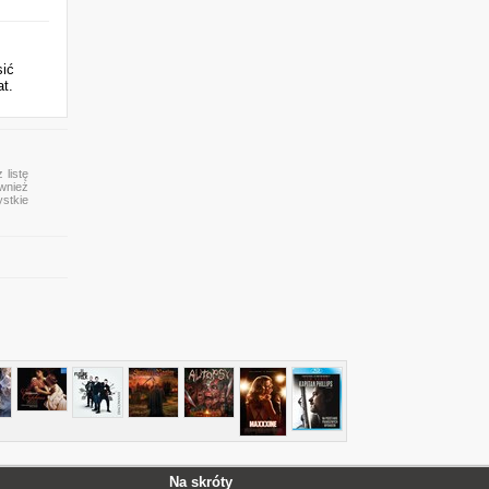
sić
at.
 listę
ównież
ystkie
Na skróty