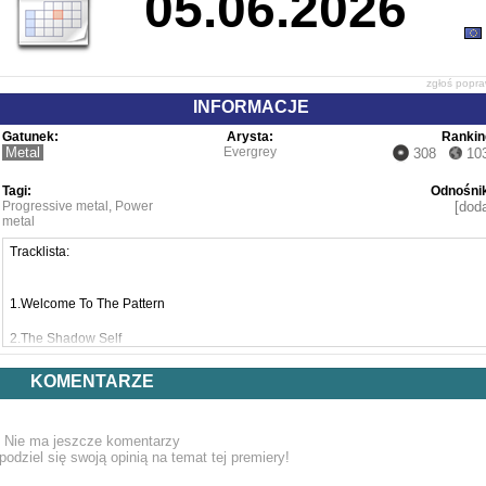
05.06.2026
zgłoś popr
INFORMACJE
Gatunek:
Arysta:
Rankin
Metal
Evergrey
308
10
Tagi:
Odnośnik
Progressive metal
,
Power
[doda
metal
Tracklista:
1.Welcome To The Pattern
2.The Shadow Self
3.Architects Of The New Weave
KOMENTARZE
4.The World Is On Fire
Nie ma jeszcze komentarzy
5.Heaven
podziel się swoją opinią na temat tej premiery!
6.The Script