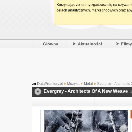
Korzystając ze strony zgadzasz się na używan
celach analitycznych, marketingowych oraz aby
Główna
Aktualności
Film
DataPremiery.pl
»
Muzyka
»
Metal
»
Evergrey - Architects
Evergrey - Architects Of A New Weave
(