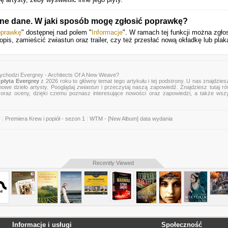
jne dane. W jaki sposób mogę zgłosić poprawkę?
oprawkę
" dostępnej nad polem "
Informacje
". W ramach tej funkcji można zgło
pis, zamieścić zwiastun oraz trailer, czy też przesłać nową okładkę lub plak
ychodzi Evergrey - Architects Of A New Weave?
płyta Evergrey
z 2026 roku to główny temat tego artykułu i tej podstrony. U nas znajdziesz
nowe dzieło artysty. Pooglądaj
zwiastun
i przeczytaj naszą zapowiedź. Znajdziesz tutaj r
zje oraz oceny, dzięki czemu poznasz interesujące nowości oraz zapowiedzi, a także wsz
y
|
Premiera Krew i popiół - sezon 1
|
WTM - [New Album] data wydania
Recently Viewed
Informacje i usługi
Społeczność