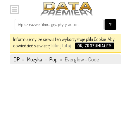
?
Informujemy, że serwis ten wykorzystuje pliki Cookie. Aby
dowiedzieć się więcej
kliknij tutaj
.
OK, ZROZUMIAŁEM
DP
»
Muzyka
»
Pop
»
Everglow - Code