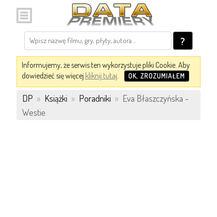
?
Informujemy, że serwis ten wykorzystuje pliki Cookie. Aby
dowiedzieć się więcej
kliknij tutaj
.
OK, ZROZUMIAŁEM
DP
»
Książki
»
Poradniki
»
Eva Błaszczyńska -
Westie